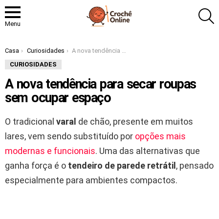
P
Menu
Você está aqui:
Casa
Curiosidades
A nova tendência para secar roupas sem ocupar espaço
CURIOSIDADES
A nova tendência para secar roupas
sem ocupar espaço
O tradicional
varal
de chão, presente em muitos
lares, vem sendo substituído por
opções mais
modernas e funcionais
. Uma das alternativas que
ganha força é o
tendeiro de parede retrátil
, pensado
especialmente para ambientes compactos.