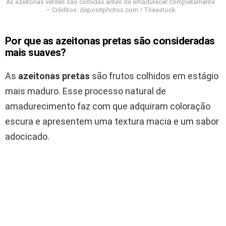
As azeitonas verdes são colhidas antes de amadurecer completamente
– Créditos: depositphotos.com / Theastock
Por que as azeitonas pretas são consideradas
mais suaves?
As
azeitonas pretas
são frutos colhidos em estágio
mais maduro. Esse processo natural de
amadurecimento faz com que adquiram coloração
escura e apresentem uma textura macia e um sabor
adocicado.
Além disso, por serem mais maduras, tendem a
concentrar um pouco mais de óleo, tornando-se
ainda mais apreciadas em pratos quentes.