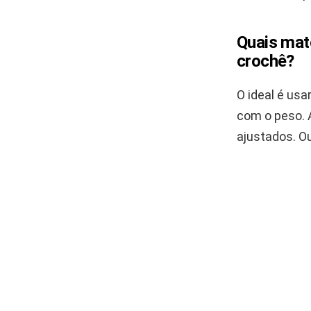
Quais mate
crochê?
O ideal é usa
com o peso. 
ajustados. O