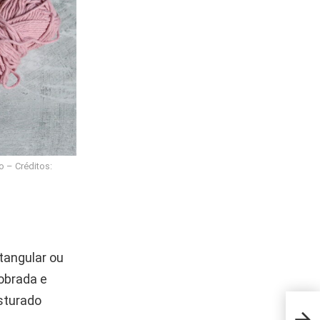
o – Créditos:
tangular ou
dobrada e
sturado
Caix