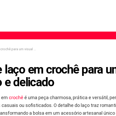
ara um visual feminino e delicado
e laço em crochê para um
 e delicado
o em
crochê
é uma peça charmosa, prática e versátil, per
 casuais ou sofisticados. O detalhe do laço traz roman
transformando a bolsa em um acessório artesanal único 