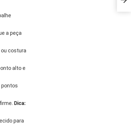
reap
balhe
que a peça
 ou costura
onto alto e
e pontos
firme.
Dica:
tecido para