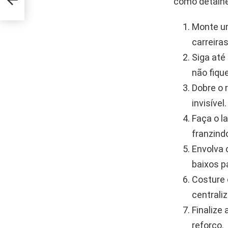
como detalhe
Monte um
carreiras
Siga até
não fique
Dobre o 
invisível
Faça o l
franzind
Envolva 
baixos p
Costure 
centraliz
Finalize
reforço.