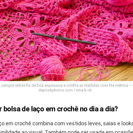
r, sempre utilize fio de boa espessura e confira as medidas com fita métrica – 
depositphotos.com / irina-k-ch
 bolsa de laço em crochê no dia a dia?
aço em crochê combina com vestidos leves, saias e look
inilidade ao visual. Também pode ser usada em ocasiõ