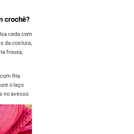
em crochê?
olsa ceda com
s da costura,
a frouxa,
 com fita
ure o laço
s no avesso.