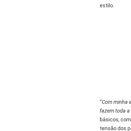
estilo.
“
Com minha ex
fazem toda a 
básicos, como
tensão dos po