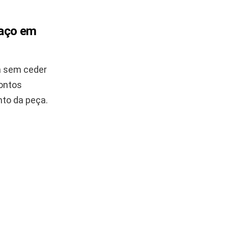
laço em
sa sem ceder
pontos
to da peça.