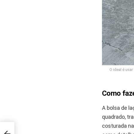
O ideal é usar
Como faze
A bolsa de la
quadrado, tra
costurada na
a em