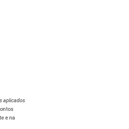
s aplicados
pontos
te e na