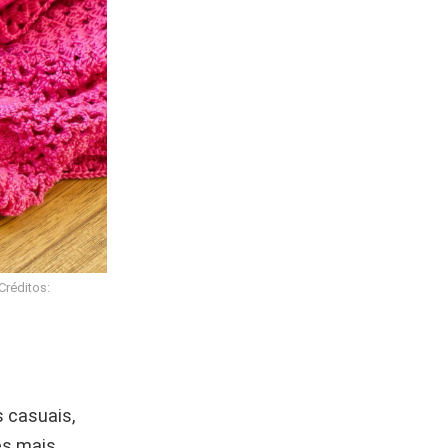
Créditos:
s casuais,
es mais