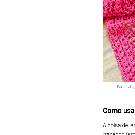
Para evita
Como usar
A bolsa de l
trazendo fem