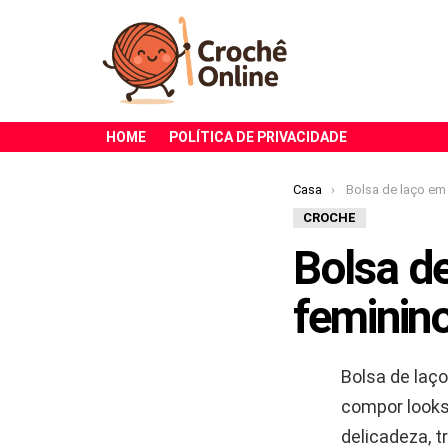
HOME
POLÍTICA DE PRIVACIDADE
Você está aqui:
Casa
Bolsa de laço em crochê p
CROCHE
Bolsa d
feminino
Bolsa de laç
compor looks
delicadeza, 