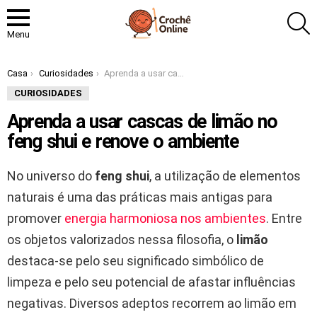
P
Menu
Você está aqui:
Casa
Curiosidades
Aprenda a usar cascas de limão no feng shui e renove o ambiente
CURIOSIDADES
Aprenda a usar cascas de limão no
feng shui e renove o ambiente
No universo do
feng shui
, a utilização de elementos
naturais é uma das práticas mais antigas para
promover
energia harmoniosa nos ambientes
. Entre
os objetos valorizados nessa filosofia, o
limão
destaca-se pelo seu significado simbólico de
limpeza e pelo seu potencial de afastar influências
negativas. Diversos adeptos recorrem ao limão em