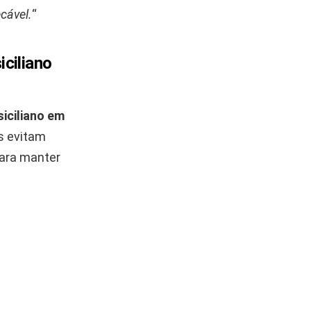
cável.
“
iciliano
siciliano em
os evitam
para manter