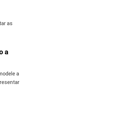
tar as
o a
 modele a
presentar