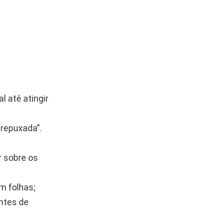
 até atingir
“repuxada”.
r sobre os
m folhas;
ntes de