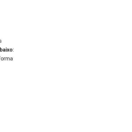
s
baixo
:
 forma