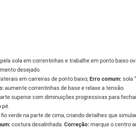
ela sola em correntinhas e trabalhe em ponto baixo oval
imento desejado.
laterais em carreiras de ponto baixo;
Erro comum:
sola 
o:
aumente correntinhas de base e relaxe a tensão.
 parte superior com diminuições progressivas para fecha
 pé.
 fio verde na parte de cima, criando detalhes que simula
mum:
costura desalinhada.
Correção:
marque o centro a