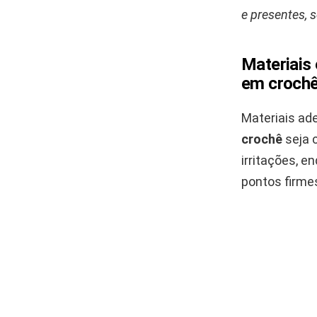
e presentes,
Materiais 
em croch
Materiais ad
crochê
seja c
irritações, e
pontos firme