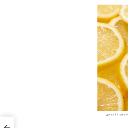
Artesãs inter
mam o