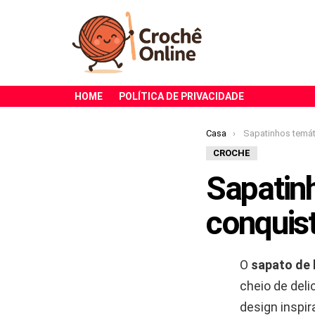
HOME
POLÍTICA DE PRIVACIDADE
Você está aqui:
Casa
Sapatinhos temáticos estão c
CROCHE
Sapatin
conquist
O
sapato de 
cheio de del
design inspir