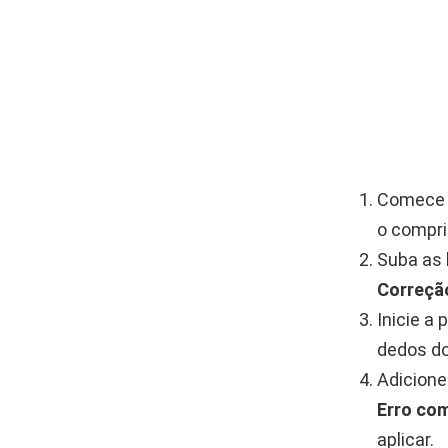
Comece p
o compr
Suba as 
Correçã
Inicie a
dedos do
Adicione
Erro co
aplicar.