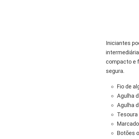
Iniciantes p
intermediária
compacto e f
segura.
Fio de a
Agulha d
Agulha d
Tesoura 
Marcado
Botões o