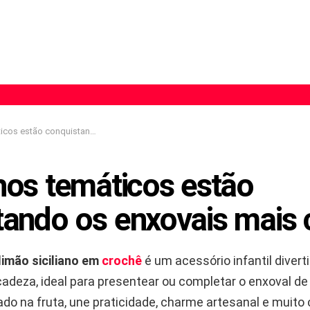
onquistando os enxovais mais criativos
hos temáticos estão
ando os enxovais mais c
limão siciliano em
crochê
é um acessório infantil diverti
icadeza, ideal para presentear ou completar o enxoval d
ado na fruta, une praticidade, charme artesanal e muito