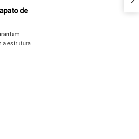
mais
sapato de
garantem
 a estrutura