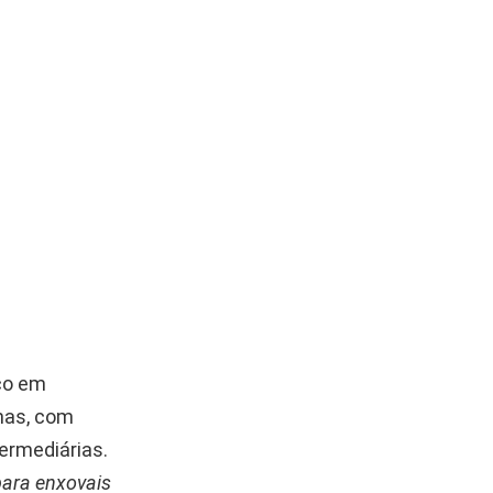
co em
nas, com
termediárias.
para enxovais