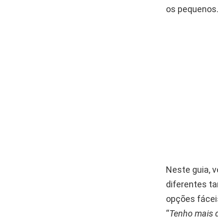
os pequenos
Neste guia, 
diferentes t
opções fáceis
“
Tenho mais d