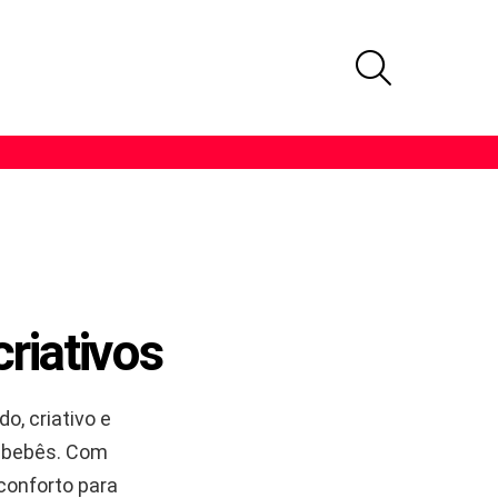
PROCURAR
riativos
do, criativo e
e bebês. Com
 conforto para