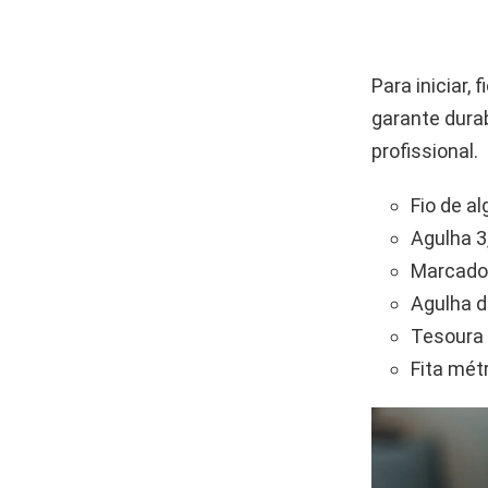
Para iniciar,
garante dura
profissional.
Fio de a
Agulha 
Marcado
Agulha d
Tesoura
Fita mét