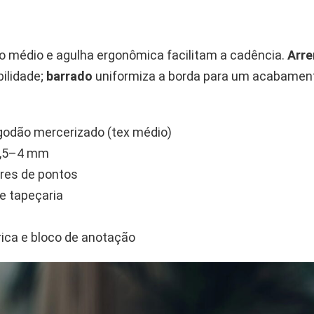
 fio médio e agulha ergonômica facilitam a cadência.
Arr
bilidade;
barrado
uniformiza a borda para um acabamen
lgodão mercerizado (tex médio)
3,5–4 mm
res de pontos
e tapeçaria
rica e bloco de anotação