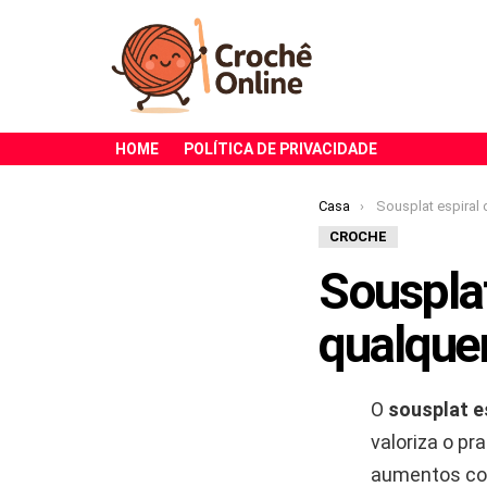
HOME
POLÍTICA DE PRIVACIDADE
Você está aqui:
Casa
Sousplat espiral de croch
CROCHE
Sousplat
qualque
O
sousplat e
valoriza o pr
aumentos con