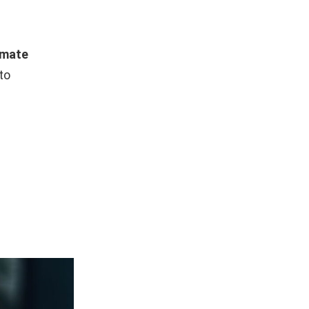
emate
to