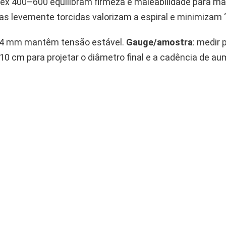
ex 400–600 equilibram firmeza e maleabilidade para ma
as levemente torcidas valorizam a espiral e minimizam “
–4 mm mantêm tensão estável.
Gauge/amostra
: medir 
10 cm para projetar o diâmetro final e a cadência de a