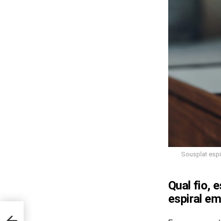
Sousplat espi
Qual fio,
espiral e