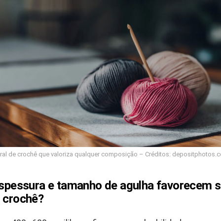
ral de crochê que valoriza qualquer composição – Créditos: depositphotos.c
 espessura e tamanho de agulha favorecem 
m crochê?