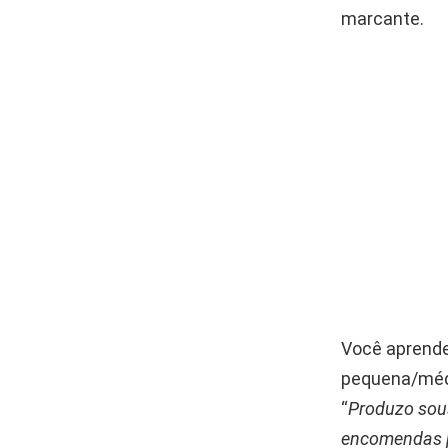
marcante.
Você aprende
pequena/médi
“
Produzo sous
encomendas p