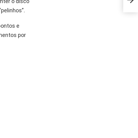
nter o disco
firm
pelinhos”.
pontos e
umentos por