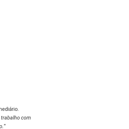
ediário.
 trabalho com
o.
“