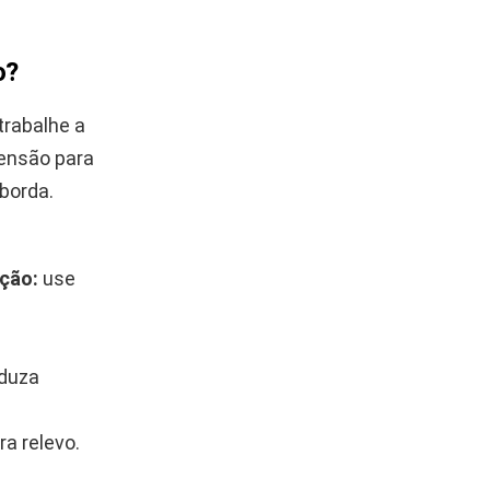
o?
trabalhe a
tensão para
 borda.
ção:
use
duza
ra relevo.