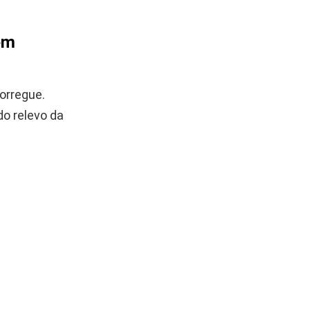
 em
orregue.
o relevo da