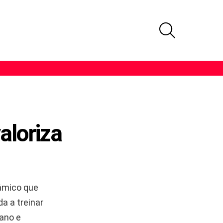
PROCURAR
aloriza
âmico que
a a treinar
ano e