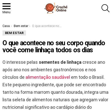
P
Menu
Você está aqui:
Casa
Bem estar
O que acontece no seu corpo quando você come linhaça todos os dias
BEM ESTAR
O que acontece no seu corpo quando
você come linhaça todos os dias
O interesse pelas
sementes de linhaça
cresce ano
após ano nos ambientes gastronômicos e nos
círculos de
alimentação saudável
em todo o Brasil.
Este pequeno ingrediente, que pode ser encontrado
tanto na forma marrom quanto dourada, integra uma
lista seleta de alimentos naturais que agregam valor
nutricional significativo ao cardápio diário do