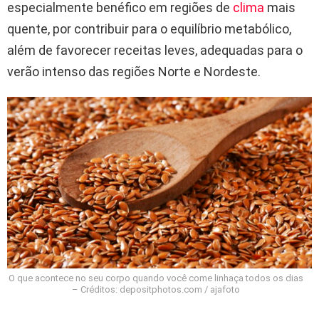
especialmente benéfico em regiões de
clima
mais
quente, por contribuir para o equilíbrio metabólico,
além de favorecer receitas leves, adequadas para o
verão intenso das regiões Norte e Nordeste.
O que acontece no seu corpo quando você come linhaça todos os dias
– Créditos: depositphotos.com / ajafoto