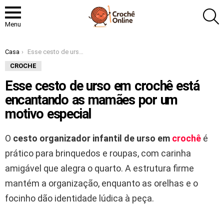
P
Menu
Você está aqui:
Casa
Esse cesto de urso em crochê está encantando as mamães por um motivo especial
CROCHE
Esse cesto de urso em crochê está
encantando as mamães por um
motivo especial
O
cesto organizador infantil de urso em
crochê
é
prático para brinquedos e roupas, com carinha
amigável que alegra o quarto. A estrutura firme
mantém a organização, enquanto as orelhas e o
focinho dão identidade lúdica à peça.