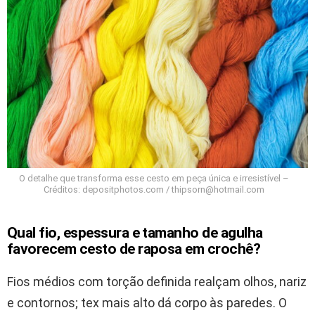
O detalhe que transforma esse cesto em peça única e irresistível –
Créditos: depositphotos.com / thipsorn@hotmail.com
Qual fio, espessura e tamanho de agulha
favorecem cesto de raposa em crochê?
Fios médios com torção definida realçam olhos, nariz
e contornos; tex mais alto dá corpo às paredes. O