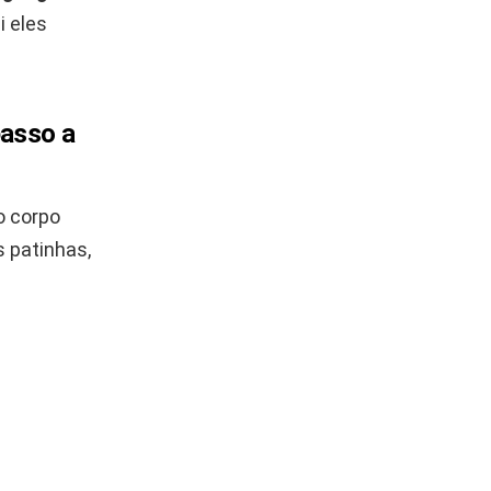
i eles
passo a
o corpo
s patinhas,