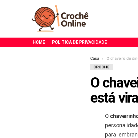
HOME
POLÍTICA DE PRIVACIDADE
Você está aqui:
Casa
O chaveiro de dinossauro em croch
CROCHE
O chave
está vir
O
chaveirinh
personalidad
para lembran