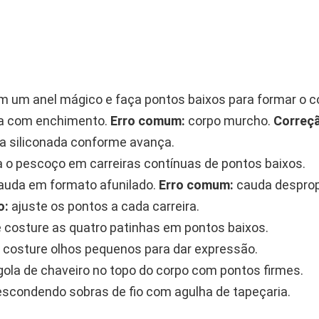
om um anel mágico e faça pontos baixos para formar o c
a com enchimento.
Erro comum:
corpo murcho.
Correç
ra siliconada conforme avança.
 o pescoço em carreiras contínuas de pontos baixos.
auda em formato afunilado.
Erro comum:
cauda desprop
o:
ajuste os pontos a cada carreira.
 costure as quatro patinhas em pontos baixos.
 costure olhos pequenos para dar expressão.
rgola de chaveiro no topo do corpo com pontos firmes.
 escondendo sobras de fio com agulha de tapeçaria.