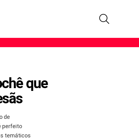
PROCURAR
ochê que
esãs
io de
 perfeito
ns temáticos