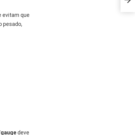
orga
e evitam que
o pesado,
/gauge
deve