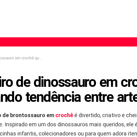
ê que está virando tendência entre artesãs
iro de dinossauro em cr
ando tendência entre art
o de brontossauro em
crochê
é divertido, criativo e che
e. Inspirado em um dos dinossauros mais queridos, ele é
cinhas infantis, colecionadores ou para quem adora ite