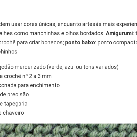
odem usar cores únicas, enquanto artesãs mais experi
talhes como manchinhas e olhos bordados.
Amigurumi
:
crochê para criar bonecos;
ponto baixo
: ponto compact
chinhos.
lgodão mercerizado (verde, azul ou tons variados)
e crochê nº 2 a 3 mm
liconada para enchimento
de precisão
e tapeçaria
e chaveiro