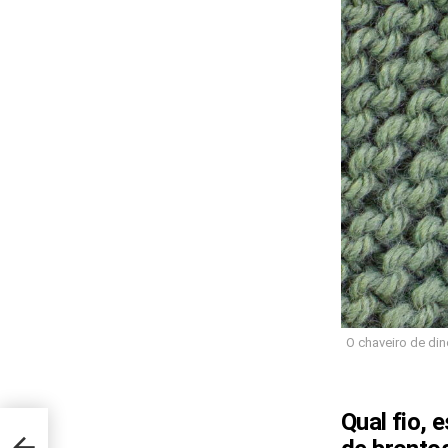
O chaveiro de din
Qual fio,
s da