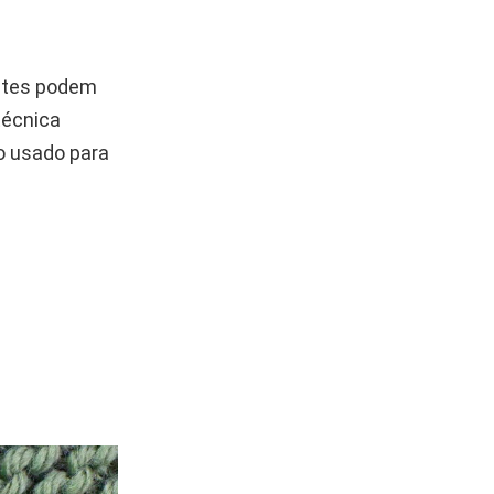
entes podem
 técnica
o usado para