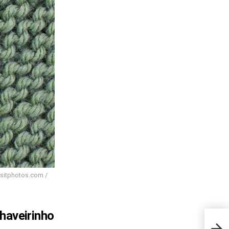
ositphotos.com /
haveirinho
A té