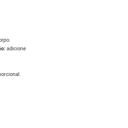
orpo.
ão:
adicione
orcional.