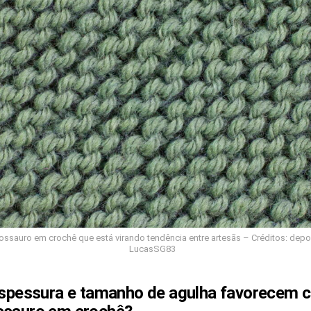
ossauro em crochê que está virando tendência entre artesãs – Créditos: dep
LucasSG83
 espessura e tamanho de agulha favorecem c