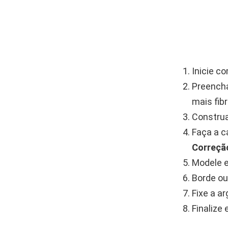
Inicie c
Preench
mais fib
Construa
Faça a c
Correçã
Modele e
Borde ou
Fixe a a
Finalize