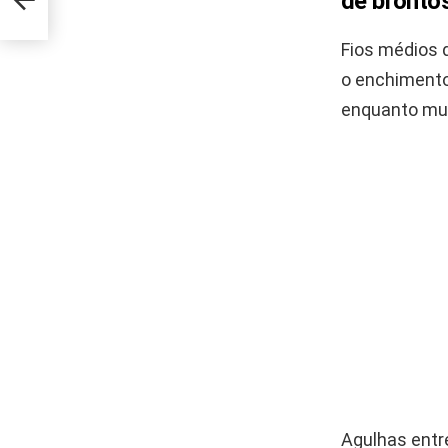
de bronto
Fios médios 
o enchimento
enquanto mui
Agulhas ent