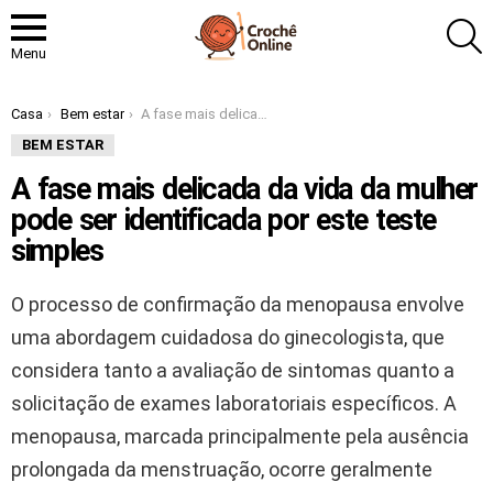
P
Menu
Você está aqui:
Casa
Bem estar
A fase mais delicada da vida da mulher pode ser identificada por este teste simples
BEM ESTAR
A fase mais delicada da vida da mulher
pode ser identificada por este teste
simples
O processo de confirmação da menopausa envolve
uma abordagem cuidadosa do ginecologista, que
considera tanto a avaliação de sintomas quanto a
solicitação de exames laboratoriais específicos. A
menopausa, marcada principalmente pela ausência
prolongada da menstruação, ocorre geralmente