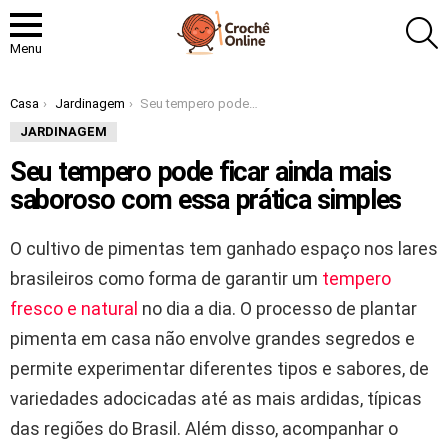
P
Menu
Você está aqui:
Casa
Jardinagem
Seu tempero pode ficar ainda mais saboroso com essa prática simples
JARDINAGEM
Seu tempero pode ficar ainda mais
saboroso com essa prática simples
O cultivo de pimentas tem ganhado espaço nos lares
brasileiros como forma de garantir um
tempero
fresco e natural
no dia a dia. O processo de plantar
pimenta em casa não envolve grandes segredos e
permite experimentar diferentes tipos e sabores, de
variedades adocicadas até as mais ardidas, típicas
das regiões do Brasil. Além disso, acompanhar o