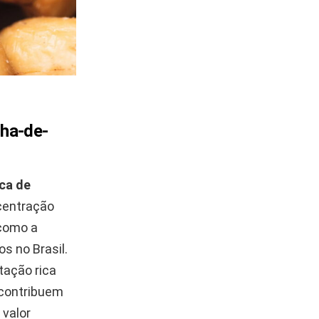
nha-de-
ica de
centração
 como a
s no Brasil.
tação rica
 contribuem
 valor