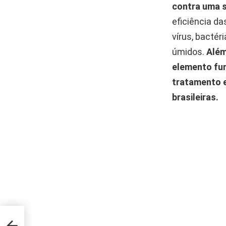
contra uma s
eficiência da
vírus, bacté
úmidos.
Além
elemento fu
tratamento 
brasileiras.
dinho