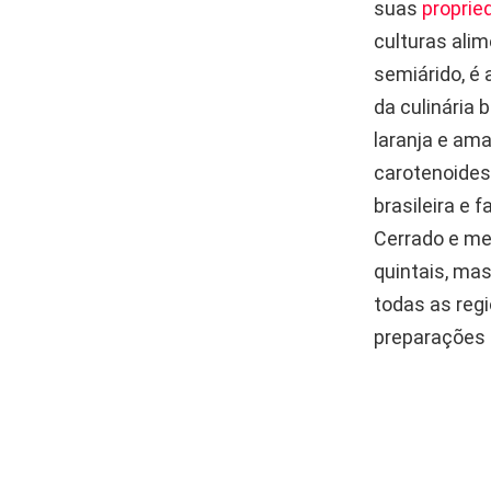
suas
proprie
culturas alim
semiárido, é
da culinária 
laranja e am
carotenoides 
brasileira e
Cerrado e me
quintais, ma
todas as reg
preparações 