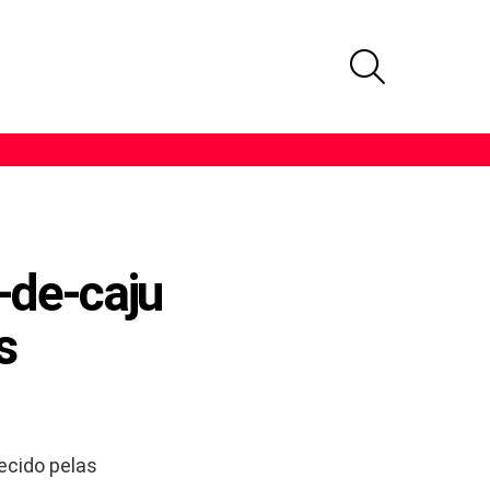
PROCURAR
-de-caju
s
ecido pelas