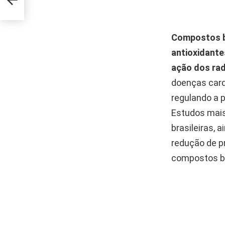
Compostos b
antioxidante
ação dos radi
doenças card
regulando a p
Estudos mais 
brasileiras, 
redução de p
compostos bi