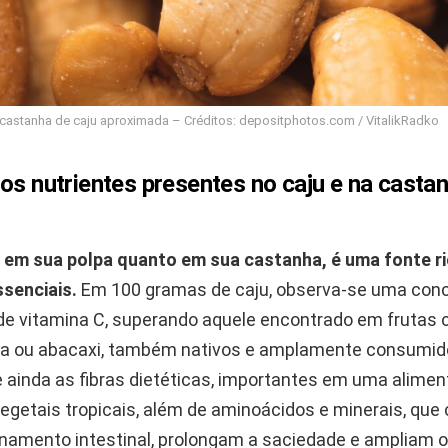
castanha de caju aproximada – Créditos: depositphotos.com / VitalikRadko
os nutrientes presentes no caju e na casta
o em sua polpa quanto em sua castanha, é uma fonte r
ssenciais.
Em 100 gramas de caju, observa-se uma con
a de vitamina C, superando aquele encontrado em frutas
ga ou abacaxi, também nativos e amplamente consumido
ainda as fibras dietéticas, importantes em uma alimen
vegetais tropicais, além de aminoácidos e minerais, que
onamento intestinal, prolongam a saciedade e ampliam o