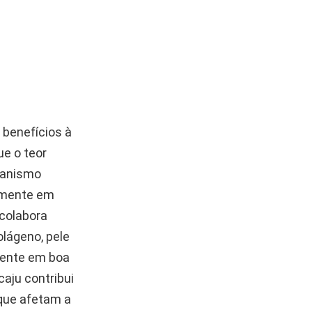
 benefícios à
ue o teor
rganismo
almente em
 colabora
lágeno, pele
sente em boa
caju contribui
 que afetam a