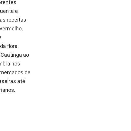
erentes
quente e
as receitas
 vermelho,
e
da flora
 Caatinga ao
mbra nos
e mercados de
aseiras até
ianos.