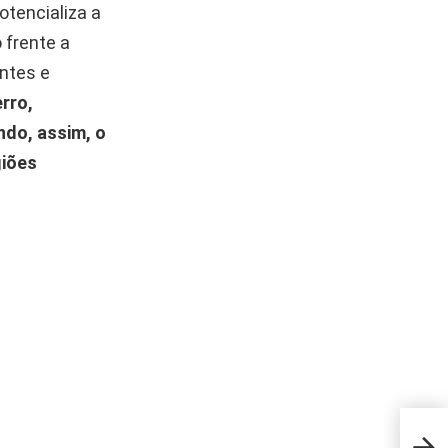
otencializa a
 frente a
ntes e
rro,
do, assim, o
giões
Truq
afas