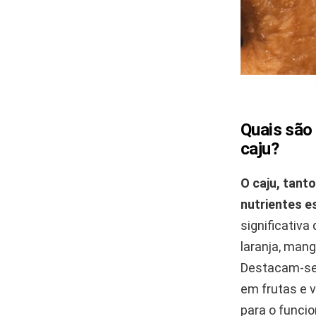
Quais são 
caju?
O caju, tant
nutrientes e
significativ
laranja, man
Destacam-se 
em frutas e 
para o funci