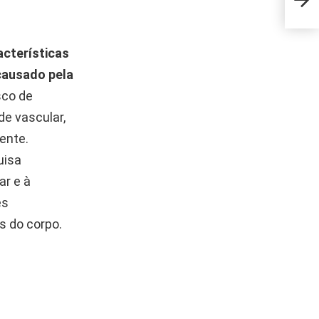
fora
cterísticas
causado pela
sco de
e vascular,
ente.
uisa
ar e à
es
s do corpo.