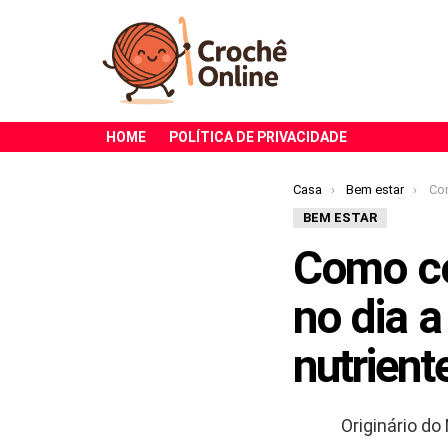
HOME
POLÍTICA DE PRIVACIDADE
Você está aqui:
Casa
Bem estar
Como c
BEM ESTAR
Como co
no dia a
nutrient
Originário do