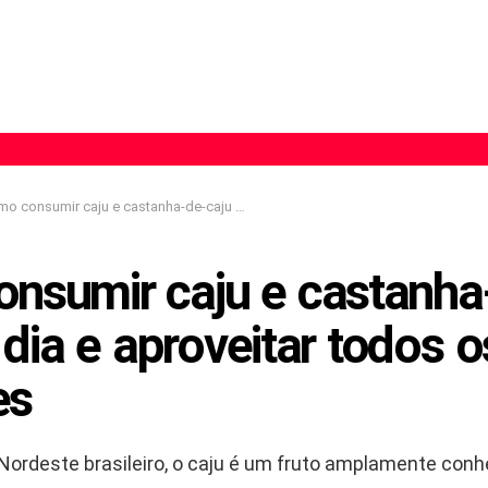
onsumir caju e castanha-de-caju no dia a dia e aproveitar todos os nutrientes
nsumir caju e castanha
 dia e aproveitar todos o
es
 Nordeste brasileiro, o caju é um fruto amplamente conh