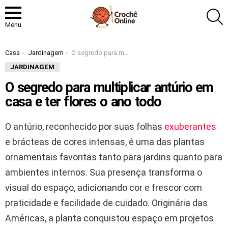
P
Menu
Você está aqui:
Casa
Jardinagem
O segredo para multiplicar antúrio em casa e ter flores o ano todo
JARDINAGEM
O segredo para multiplicar antúrio em
casa e ter flores o ano todo
O antúrio, reconhecido por suas folhas
exuberantes
e brácteas de cores intensas, é uma das plantas
ornamentais favoritas tanto para jardins quanto para
ambientes internos. Sua presença transforma o
visual do espaço, adicionando cor e frescor com
praticidade e facilidade de cuidado. Originária das
Américas, a planta conquistou espaço em projetos