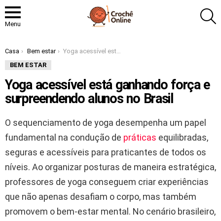
P
Menu
Você está aqui:
Casa
Bem estar
Yoga acessível está ganhando força e surpreendendo alunos no Brasil
BEM ESTAR
Yoga acessível está ganhando força e
surpreendendo alunos no Brasil
O sequenciamento de yoga desempenha um papel
fundamental na condução de
práticas
equilibradas,
seguras e acessíveis para praticantes de todos os
níveis. Ao organizar posturas de maneira estratégica,
professores de yoga conseguem criar experiências
que não apenas desafiam o corpo, mas também
promovem o bem-estar mental. No cenário brasileiro,