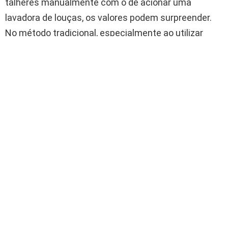
talheres manualmente com o de acionar uma
lavadora de louças, os valores podem surpreender.
No método tradicional, especialmente ao utilizar
água quente, o consumo pode chegar a cinco vezes
mais do que quando se utiliza uma lavadora
eficiente. Isso ocorre porque o controle sobre a
quantidade de água utilizada à mão é menor,
elevando tanto o gasto hídrico quanto energético em
residências que aquecem água por chuveiro elétrico
ou aquecedores.
Estudos apontam que cada lavagem manual,
somando água, eletricidade e detergente, pode
atingir um valor médio de 45 centavos por sessão.
Parece pouco, mas ao multiplicar por três vezes ao
dia durante todo o ano, o montante ultrapassa os