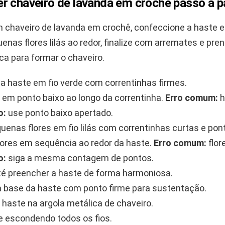
r chaveiro de lavanda em crochê passo a 
m chaveiro de lavanda em crochê, confeccione a haste e
enas flores lilás ao redor, finalize com arremates e pr
ca para formar o chaveiro.
 haste em fio verde com correntinhas firmes.
 em ponto baixo ao longo da correntinha.
Erro comum:
h
o:
use ponto baixo apertado.
uenas flores em fio lilás com correntinhas curtas e pont
flores em sequência ao redor da haste.
Erro comum:
flor
o:
siga a mesma contagem de pontos.
té preencher a haste de forma harmoniosa.
 a base da haste com ponto firme para sustentação.
 haste na argola metálica de chaveiro.
 escondendo todos os fios.