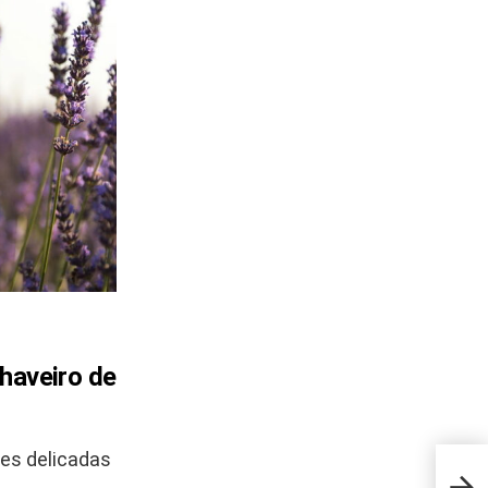
haveiro de
res delicadas
Como