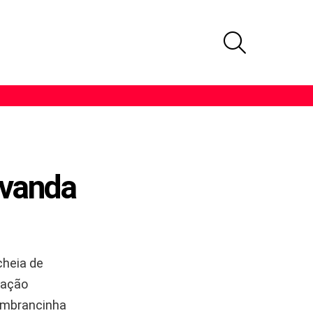
PROCURAR
avanda
cheia de
riação
lembrancinha