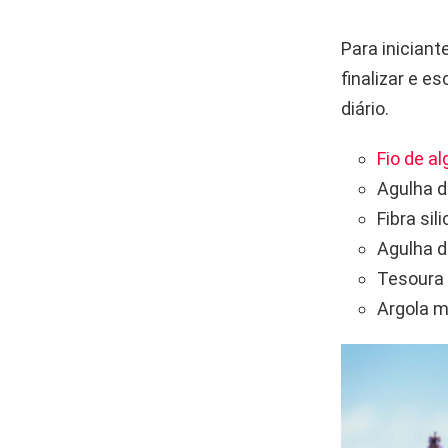
Para iniciant
finalizar e e
diário.
Fio de a
Agulha d
Fibra si
Agulha d
Tesoura
Argola m