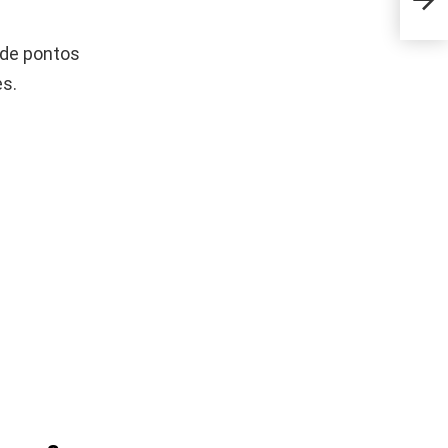
made
 de pontos
es.