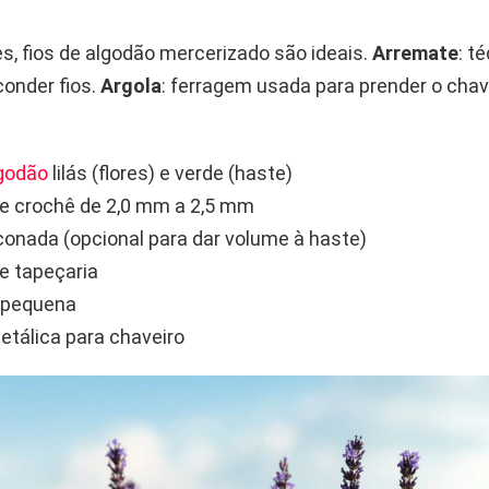
es, fios de algodão mercerizado são ideais.
Arremate
: t
sconder fios.
Argola
: ferragem usada para prender o chav
lgodão
lilás (flores) e verde (haste)
e crochê de 2,0 mm a 2,5 mm
liconada (opcional para dar volume à haste)
e tapeçaria
 pequena
etálica para chaveiro