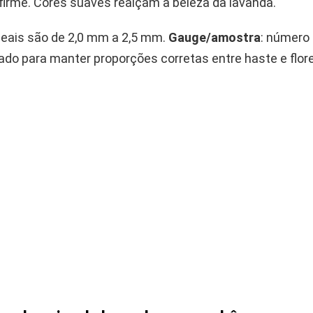
firme. Cores suaves realçam a beleza da lavanda.
deais são de 2,0 mm a 2,5 mm.
Gauge/amostra
: número
do para manter proporções corretas entre haste e flor