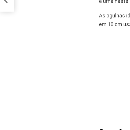
e uma haste 
As agulhas i
em 10 cm usa