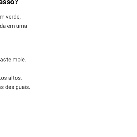
passo?
m verde,
enda em uma
aste mole.
os altos.
es desiguais.