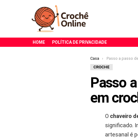
HOME
POLÍTICA DE PRIVACIDADE
Você está aqui:
Casa
Passo a passo de chaveiro d
CROCHE
Passo a
em croch
O
chaveiro d
significado. 
artesanal é 