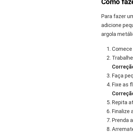
Como faze
Para fazer u
adicione pequ
argola metáli
Comece a
Trabalhe
Correçã
Faça peq
Fixe as 
Correçã
Repita a
Finalize
Prenda a
Arremate