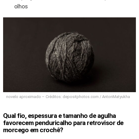
olhos
novelo aproximado – Créditos: depositphotos.com / AntonMatyukha
Qual fio, espessura e tamanho de agulha
favorecem penduricalho para retrovisor de
morcego em crochê?