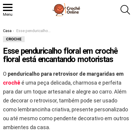
P
Menu
Você está aqui:
Casa
Esse penduricalho floral em crochê floral está encantando motoristas
CROCHE
Esse penduricalho floral em crochê
floral está encantando motoristas
O
penduricalho para retrovisor de margaridas em
crochê
é uma peça delicada, charmosa e perfeita
para dar um toque artesanal e alegre ao carro. Além
de decorar o retrovisor, também pode ser usado
como lembrancinha criativa, presente personalizado
ou até mesmo como pendente decorativo em outros
ambientes da casa.