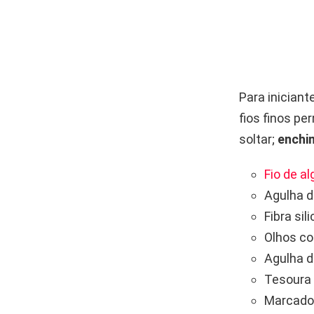
Para iniciant
fios finos p
soltar;
enchi
Fio de a
Agulha d
Fibra si
Olhos co
Agulha d
Tesoura 
Marcador