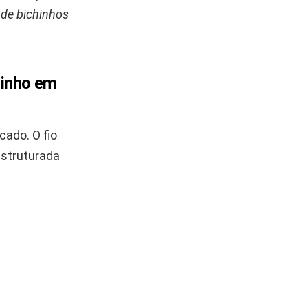
 de bichinhos
tinho em
ado. O fio
estruturada