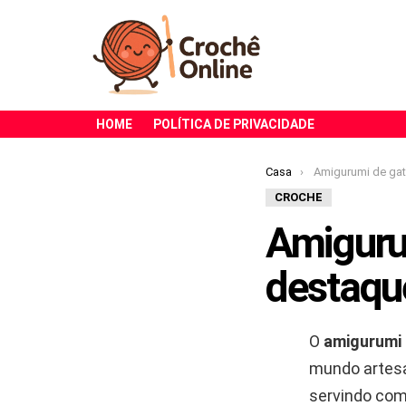
HOME
POLÍTICA DE PRIVACIDADE
Você está aqui:
Casa
Amigurumi de gatinho em crochê é
CROCHE
Amiguru
destaque
O
amigurumi
mundo artesan
servindo com