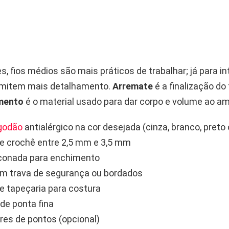
es, fios médios são mais práticos de trabalhar; já para i
ermitem mais detalhamento.
Arremate
é a finalização do 
mento
é o material usado para dar corpo e volume ao am
lgodão
antialérgico na cor desejada (cinza, branco, preto 
e crochê entre 2,5 mm e 3,5 mm
liconada para enchimento
m trava de segurança ou bordados
e tapeçaria para costura
de ponta fina
es de pontos (opcional)