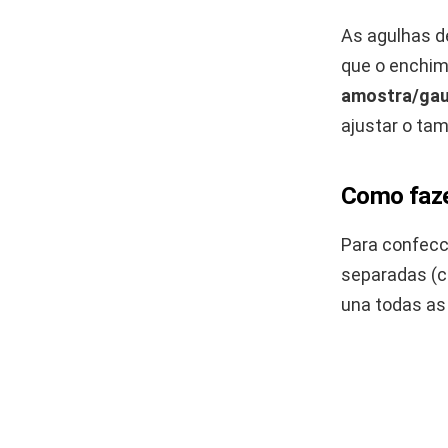
As agulhas d
que o enchim
amostra/ga
ajustar o ta
Como faze
Para confecc
separadas (c
una todas as 