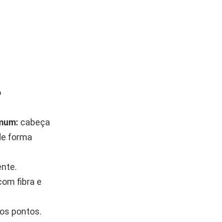
o
mum:
cabeça
de forma
ente.
com fibra e
os pontos.