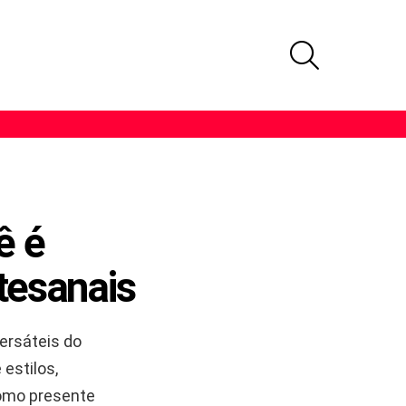
PROCURAR
ê é
tesanais
ersáteis do
estilos,
como presente