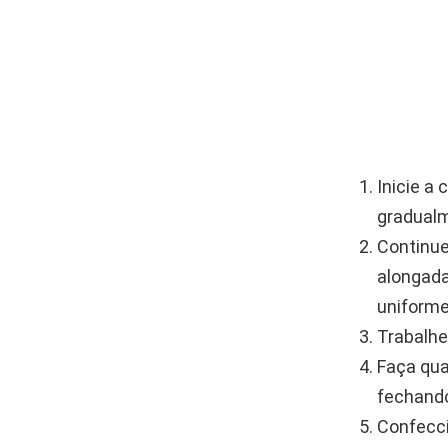
Inicie a
gradualm
Continue
alongad
uniforme
Trabalhe
Faça qua
fechando
Confecci