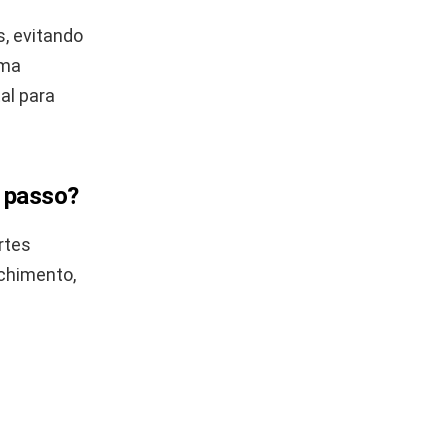
, evitando
uma
al para
 passo?
rtes
nchimento,