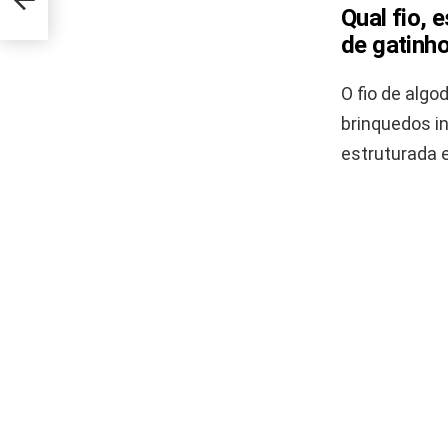
Qual fio,
de gatinh
O fio de algo
brinquedos i
estruturada 