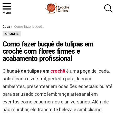
P
Menu
Você está aqui:
Casa
Como fazer buquê de tulipas em crochê com flores firmes e acabamento profissional
CROCHE
Como fazer buquê de tulipas em
crochê com flores firmes e
acabamento profissional
O
buquê de tulipas em
crochê
é uma peça delicada,
sofisticada e versátil, perfeita para decorar
ambientes, presentear em ocasiões especiais ou até
para ser usado como lembrança artesanal em
eventos como casamentos e aniversários. Além de
não murchar, ele transmite beleza e simbolismo