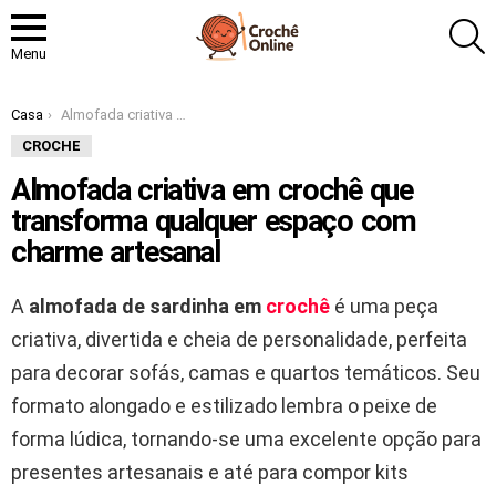
P
Menu
Você está aqui:
Casa
Almofada criativa em crochê que transforma qualquer espaço com charme artesanal
CROCHE
Almofada criativa em crochê que
transforma qualquer espaço com
charme artesanal
A
almofada de sardinha em
crochê
é uma peça
criativa, divertida e cheia de personalidade, perfeita
para decorar sofás, camas e quartos temáticos. Seu
formato alongado e estilizado lembra o peixe de
forma lúdica, tornando-se uma excelente opção para
presentes artesanais e até para compor kits