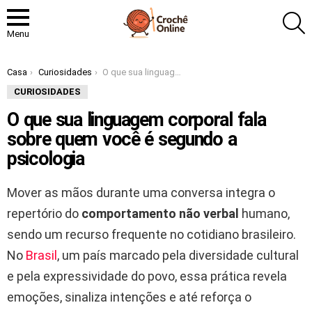
P
Menu
Você está aqui:
Casa
Curiosidades
O que sua linguagem corporal fala sobre quem você é segundo a psicologia
CURIOSIDADES
O que sua linguagem corporal fala
sobre quem você é segundo a
psicologia
Mover as mãos durante uma conversa integra o
repertório do
comportamento não verbal
humano,
sendo um recurso frequente no cotidiano brasileiro.
No
Brasil
, um país marcado pela diversidade cultural
e pela expressividade do povo, essa prática revela
emoções, sinaliza intenções e até reforça o