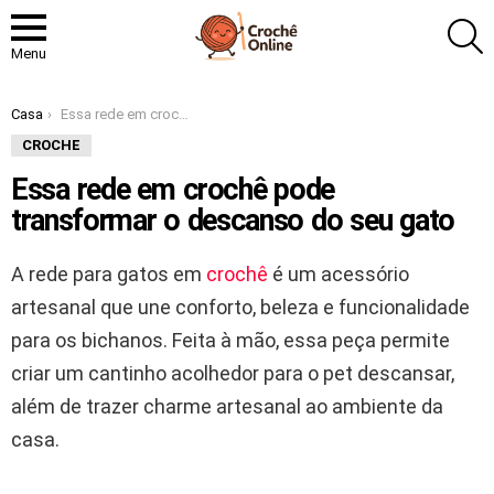
P
Menu
Você está aqui:
Casa
Essa rede em crochê pode transformar o descanso do seu gato
CROCHE
Essa rede em crochê pode
transformar o descanso do seu gato
A rede para gatos em
crochê
é um acessório
artesanal que une conforto, beleza e funcionalidade
para os bichanos. Feita à mão, essa peça permite
criar um cantinho acolhedor para o pet descansar,
além de trazer charme artesanal ao ambiente da
casa.