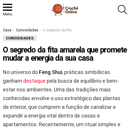
P
Menu
Você está aqui:
Casa
Curiosidades
O segredo da fita amarela que promete mudar a energia da sua casa
CURIOSIDADES
O segredo da fita amarela que promete
mudar a energia da sua casa
No universo do
Feng Shui
, práticas simbólicas
ganham
destaque
pela busca de equilíbrio e bem-
estar nos ambientes. Uma das tradições mais
conhecidas envolve o uso estratégico das plantas
de interior, que cumprem a função de canalizar e
expandir a energia vital dentro de casas e
apartamentos. Recentemente, um ritual simples e