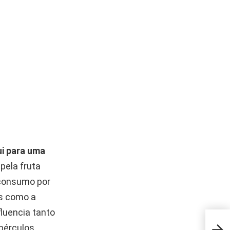
i para uma
pela fruta
 consumo por
es como a
luencia tanto
Rega
bérculos,