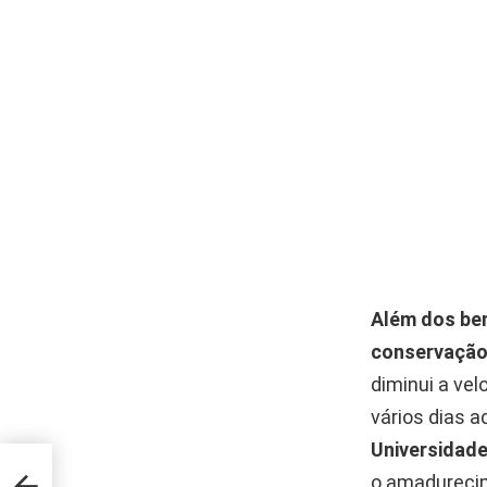
Além dos be
conservação 
diminui a ve
vários dias a
Universidade
nal
o amadurecim