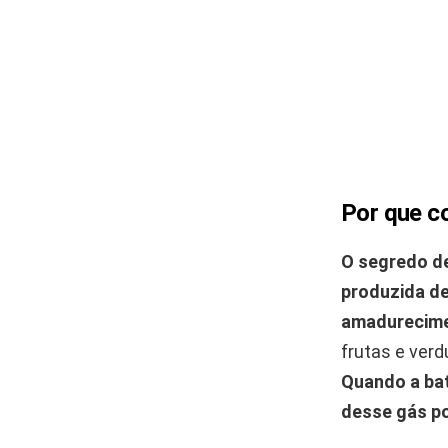
Por que c
O segredo de
produzida de
amadurecim
frutas e ver
Quando a bat
desse gás po