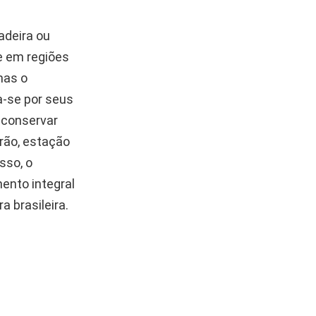
adeira ou
te em regiões
mas o
a-se por seus
 conservar
rão, estação
sso, o
ento integral
a brasileira.