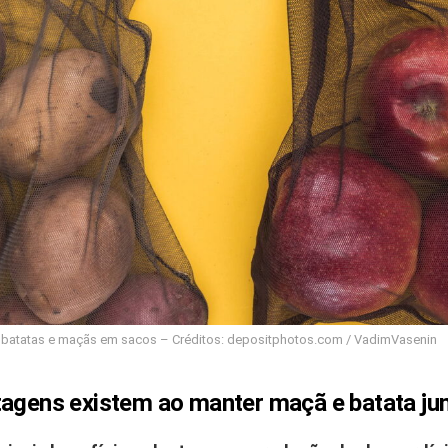
batatas e maçãs em sacos – Créditos: depositphotos.com / VadimVasenin
tagens existem ao manter maçã e batata ju