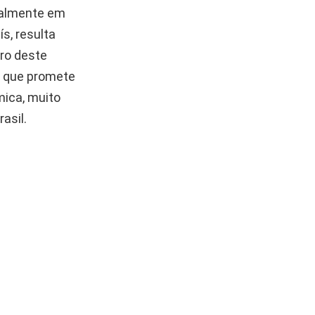
ipalmente em
s, resulta
ro deste
o que promete
mica, muito
asil.