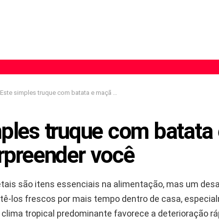
Este simples truque com batata e maçã pode surpreender você
mples truque com batata
rpreender você
etais são itens essenciais na alimentação, mas um desa
ê-los frescos por mais tempo dentro de casa, especia
o clima tropical predominante favorece a deterioração rá