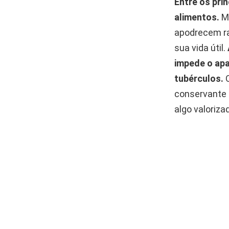
Entre os pri
alimentos.
Mu
apodrecem ra
sua vida útil.
impede o apa
tubérculos.
O
conservante 
algo valoriz