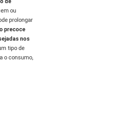
io de
cem ou
ode prolongar
to precoce
sejadas nos
um tipo de
ra o consumo,