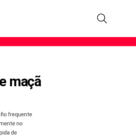
PROCURAR
 e maçã
fio frequente
lmente no
pida de