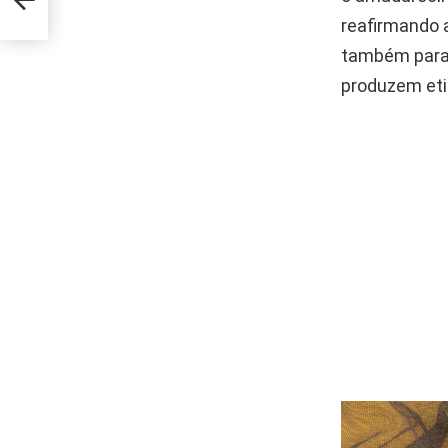
reafirmando a
também para 
produzem etil