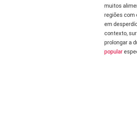
muitos alime
regiões com 
em desperdíc
contexto, su
prolongar a 
popular
espec