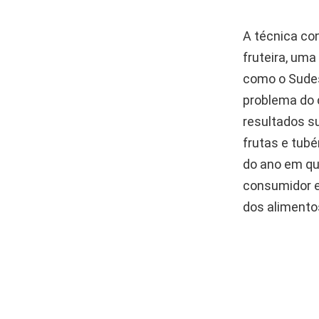
A técnica co
fruteira, uma
como o Sudes
problema do 
resultados s
frutas e tub
do ano em qu
consumidor e
dos alimentos