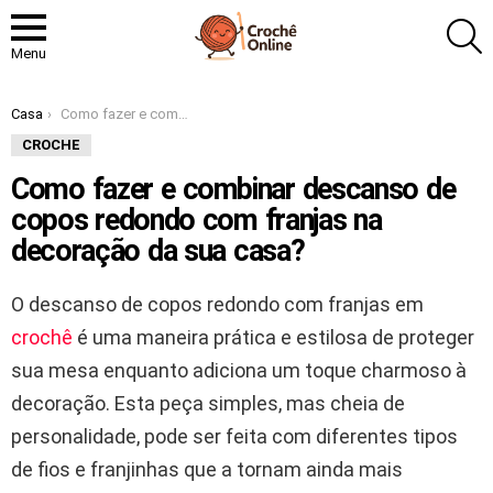
P
Menu
Você está aqui:
Casa
Como fazer e combinar descanso de copos redondo com franjas na decoração da sua casa?
CROCHE
Como fazer e combinar descanso de
copos redondo com franjas na
decoração da sua casa?
O descanso de copos redondo com franjas em
crochê
é uma maneira prática e estilosa de proteger
sua mesa enquanto adiciona um toque charmoso à
decoração. Esta peça simples, mas cheia de
personalidade, pode ser feita com diferentes tipos
de fios e franjinhas que a tornam ainda mais