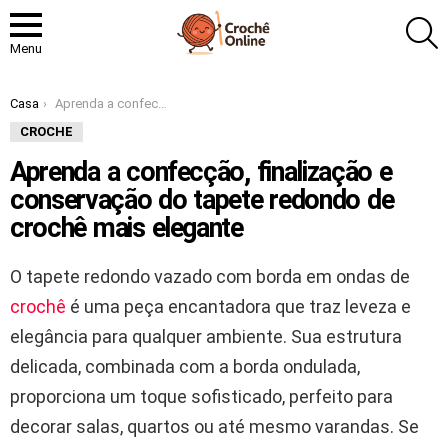
P
Menu
Você está aqui:
Casa
Aprenda a confecção, finalização e conservação do tapete redondo de crochê mais elegante
CROCHE
Aprenda a confecção, finalização e
conservação do tapete redondo de
crochê mais elegante
O tapete redondo vazado com borda em ondas de
crochê
é uma peça encantadora que traz leveza e
elegância para qualquer ambiente. Sua estrutura
delicada, combinada com a borda ondulada,
proporciona um toque sofisticado, perfeito para
decorar salas, quartos ou até mesmo varandas. Se