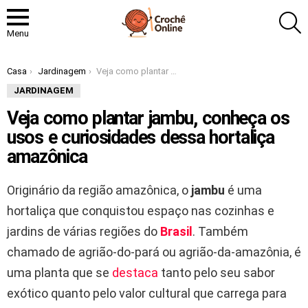
P
Menu
Você está aqui:
Casa
Jardinagem
Veja como plantar jambu, conheça os usos e curiosidades dessa hortaliça amazônica
JARDINAGEM
Veja como plantar jambu, conheça os
usos e curiosidades dessa hortaliça
amazônica
Originário da região amazônica, o
jambu
é uma
hortaliça que conquistou espaço nas cozinhas e
jardins de várias regiões do
Brasil
. Também
chamado de agrião-do-pará ou agrião-da-amazônia, é
uma planta que se
destaca
tanto pelo seu sabor
exótico quanto pelo valor cultural que carrega para