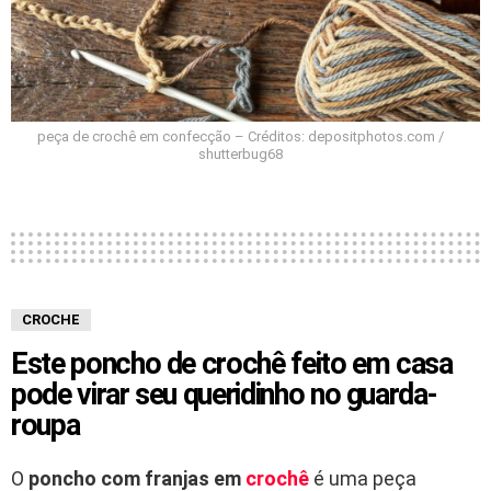
peça de crochê em confecção – Créditos: depositphotos.com /
shutterbug68
CROCHE
Este poncho de crochê feito em casa
pode virar seu queridinho no guarda-
roupa
O
poncho com franjas em
crochê
é uma peça