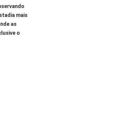
bservando
stadia mais
onde as
lusive o