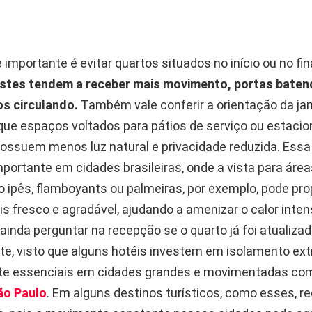
 importante é evitar quartos situados no início ou no fin
stes tendem a receber mais movimento, portas baten
s circulando.
Também vale conferir a orientação da jane
á que espaços voltados para pátios de serviço ou estac
ossuem menos luz natural e privacidade reduzida. Essa
mportante em cidades brasileiras, onde a vista para áre
o ipês, flamboyants ou palmeiras, por exemplo, pode pr
s fresco e agradável, ajudando a amenizar o calor inte
 ainda perguntar na recepção se o quarto já foi atualiza
e, visto que alguns hotéis investem em isolamento ext
te essenciais em cidades grandes e movimentadas c
ão Paulo
. Em alguns destinos turísticos, como esses, 