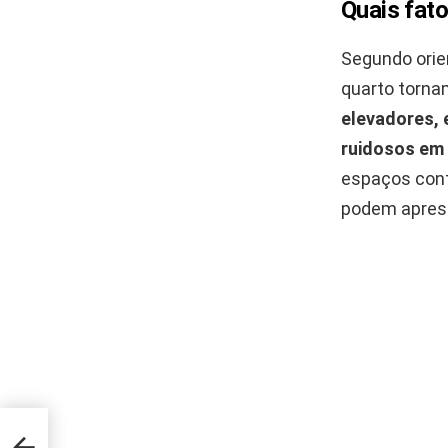
Quais fat
Segundo orie
quarto torna
elevadores,
ruidosos em 
espaços cont
podem aprese