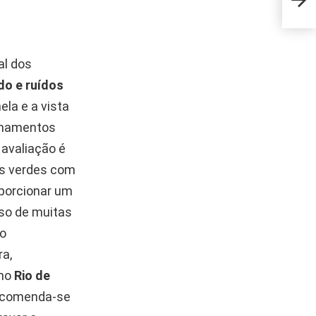
febr
al dos
do e ruídos
la e a vista
ionamentos
 avaliação é
as verdes com
oporcionar um
nso de muitas
do
ra,
omo
Rio de
recomenda-se