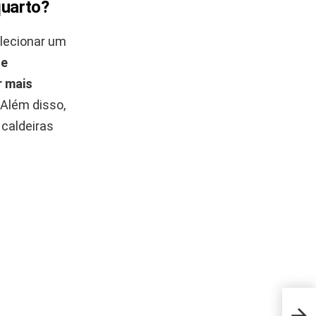
quarto?
elecionar um
de
r mais
Além disso,
 caldeiras
Veja