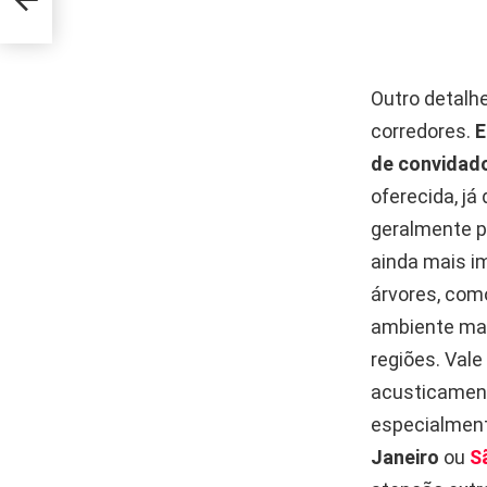
l
Outro detalhe
corredores.
E
de convidado
oferecida, j
geralmente p
ainda mais i
árvores, com
ambiente mai
regiões. Vale
acusticament
especialmen
Janeiro
ou
S