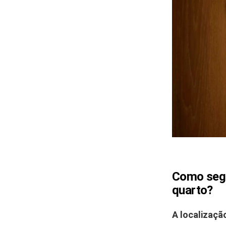
Como segu
quarto?
A localizaçã