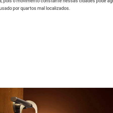
a, pois o movimento constante nessas cidades pode ag
sado por quartos mal localizados.