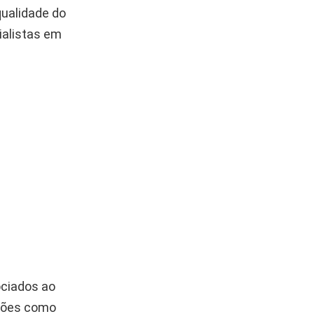
qualidade do
ialistas em
ociados ao
stões como