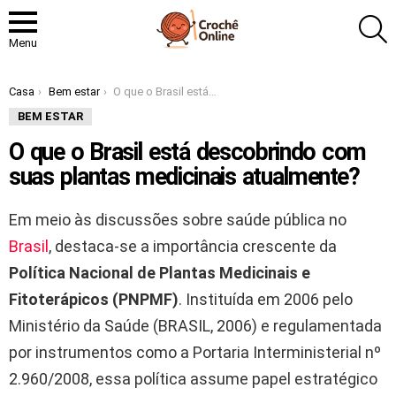
P
Menu
Você está aqui:
Casa
Bem estar
O que o Brasil está descobrindo com suas plantas medicinais atualmente?
BEM ESTAR
O que o Brasil está descobrindo com
suas plantas medicinais atualmente?
Em meio às discussões sobre saúde pública no
Brasil
, destaca-se a importância crescente da
Política Nacional de Plantas Medicinais e
Fitoterápicos (PNPMF)
. Instituída em 2006 pelo
Ministério da Saúde (BRASIL, 2006) e regulamentada
por instrumentos como a Portaria Interministerial nº
2.960/2008, essa política assume papel estratégico