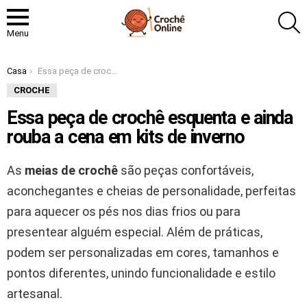
P
Menu
Você está aqui:
Casa
Essa peça de crochê esquenta e ainda rouba a cena em kits de inverno
CROCHE
Essa peça de crochê esquenta e ainda
rouba a cena em kits de inverno
As
meias de crochê
são peças confortáveis,
aconchegantes e cheias de personalidade, perfeitas
para aquecer os pés nos dias frios ou para
presentear alguém especial. Além de práticas,
podem ser personalizadas em cores, tamanhos e
pontos diferentes, unindo funcionalidade e estilo
artesanal.