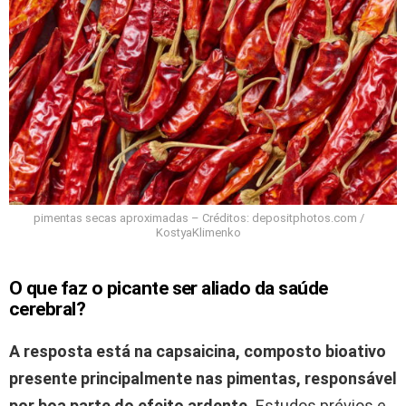
pimentas secas aproximadas – Créditos: depositphotos.com /
KostyaKlimenko
O que faz o picante ser aliado da saúde
cerebral?
A resposta está na capsaicina, composto bioativo
presente principalmente nas pimentas, responsável
por boa parte do efeito ardente.
Estudos prévios e