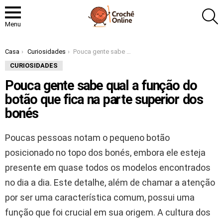
P
Menu
Você está aqui:
Casa
Curiosidades
Pouca gente sabe qual a função do botão que fica na parte superior dos bonés
CURIOSIDADES
Pouca gente sabe qual a função do
botão que fica na parte superior dos
bonés
Poucas pessoas notam o pequeno botão
posicionado no topo dos bonés, embora ele esteja
presente em quase todos os modelos encontrados
no dia a dia. Este detalhe, além de chamar a atenção
por ser uma característica comum, possui uma
função que foi crucial em sua origem. A cultura dos