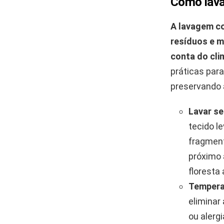
Como lava
A lavagem co
resíduos e m
conta do cli
práticas par
preservando 
Lavar s
tecido l
fragment
próximo 
floresta
Tempera
eliminar
ou alerg