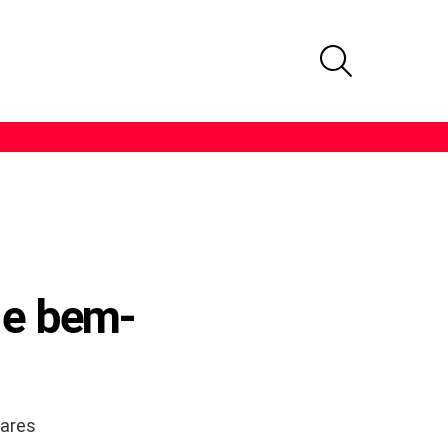
PROCURAR
e e bem-
ares