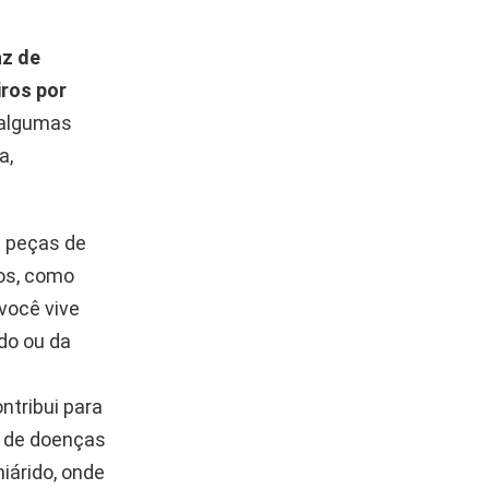
az de
iros por
 algumas
a,
m peças de
dos, como
você vive
do ou da
ntribui para
s de doenças
iárido, onde