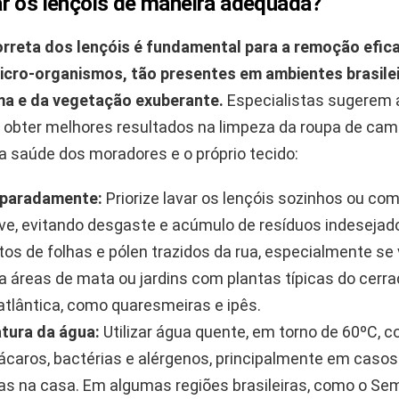
r os lençóis de maneira adequada?
rreta dos lençóis é fundamental para a remoção efic
icro-organismos, tão presentes em ambientes brasile
ma e da vegetação exuberante.
Especialistas sugerem
a obter melhores resultados na limpeza da roupa de cam
a saúde dos moradores e o próprio tecido:
eparadamente:
Priorize lavar os lençóis sozinhos ou co
eve, evitando desgaste e acúmulo de resíduos indeseja
os de folhas e pólen trazidos da rua, especialmente se 
a áreas de mata ou jardins com plantas típicas do cerra
 atlântica, como quaresmeiras e ipês.
tura da água:
Utilizar água quente, em torno de 60ºC, co
 ácaros, bactérias e alérgenos, principalmente em caso
ias na casa. Em algumas regiões brasileiras, como o Sem