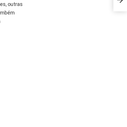
que 
es, outras
 também
a