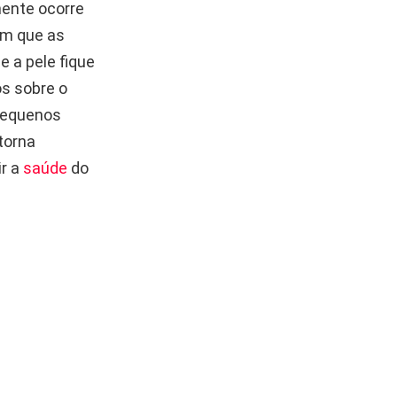
mente ocorre
um que as
e a pele fique
os sobre o
 pequenos
 torna
ir a
saúde
do