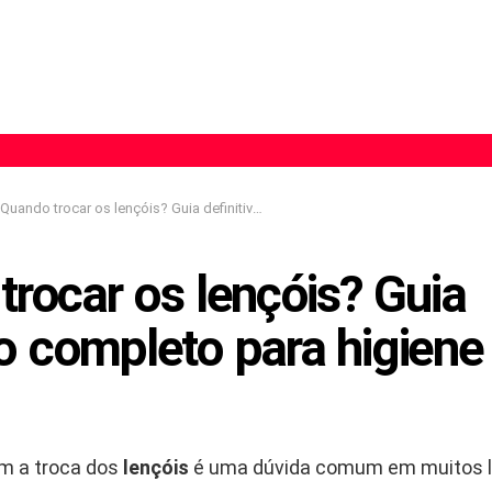
Quando trocar os lençóis? Guia definitivo completo para higiene e bem-estar
rocar os lençóis? Guia
vo completo para higien
m a troca dos
lençóis
é uma dúvida comum em muitos l