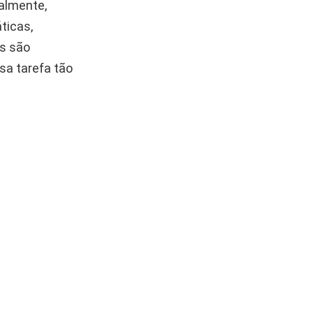
nalmente,
ticas,
is são
sa tarefa tão