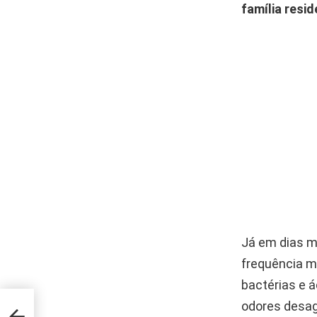
família resid
Já em dias m
frequência ma
bactérias e 
odores desag
ta