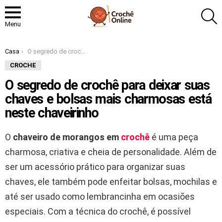
P
Menu
Você está aqui:
Casa
O segredo de crochê para deixar suas chaves e bolsas mais charmosas está neste chaveirinho
CROCHE
O segredo de crochê para deixar suas
chaves e bolsas mais charmosas está
neste chaveirinho
O
chaveiro de morangos em
crochê
é uma peça
charmosa, criativa e cheia de personalidade. Além de
ser um acessório prático para organizar suas
chaves, ele também pode enfeitar bolsas, mochilas e
até ser usado como lembrancinha em ocasiões
especiais. Com a técnica do crochê, é possível