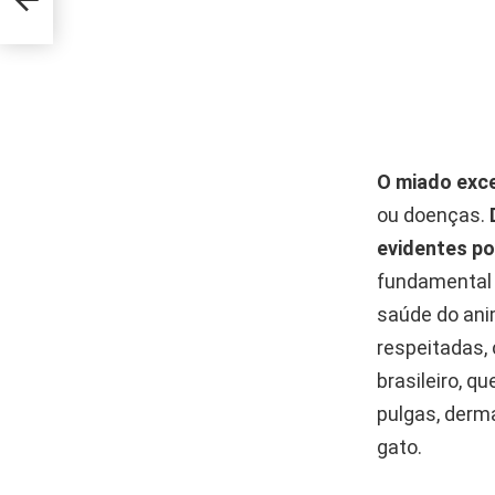
O miado exc
ou doenças.
evidentes po
fundamental 
saúde do ani
respeitadas,
brasileiro, q
pulgas, derm
gato.