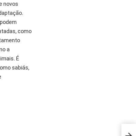
e novos
adaptação.
s podem
entadas, como
rtamento
mo a
imais. É
como sabiás,
e
Apre
viro