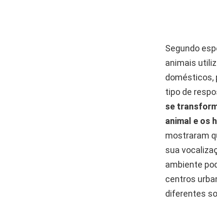
Segundo esp
animais utili
domésticos, 
tipo de resp
se transform
animal e os 
mostraram qu
sua vocaliza
ambiente pode
centros urba
diferentes so