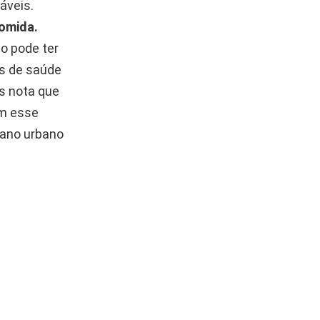
áveis.
omida.
o pode ter
es de saúde
s nota que
am esse
iano urbano