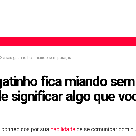
Se seu gatinho fica miando sem parar, isso pode significar algo que você ignora
atinho fica miando sem 
e significar algo que vo
 conhecidos por sua
habilidade
de se comunicar com 