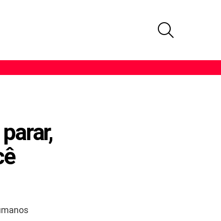
PROCURAR
parar,
cê
humanos