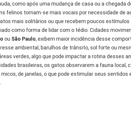
muda, como após uma mudança de casa ou a chegada d
uns felinos tornam-se mais vocais por necessidade de 
gatos mais solitários ou que recebem poucos estímulo
miado como forma de lidar com o tédio. Cidades movim
ro
ou
São Paulo
, exibem maior incidência desse compo
resse ambiental, barulhos de trânsito, sol forte ou mes
áreas verdes, algo que pode impactar a rotina desses an
dades brasileiras, os gatos observarem a fauna local, 
micos, de janelas, o que pode estimular seus sentidos 
.