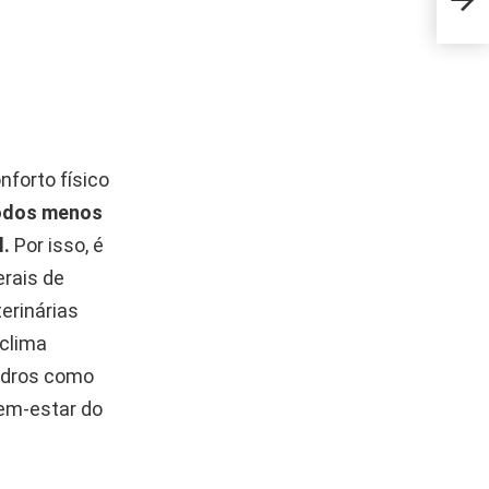
que 
forto físico
modos menos
l.
Por isso, é
erais de
erinárias
 clima
uadros como
bem-estar do