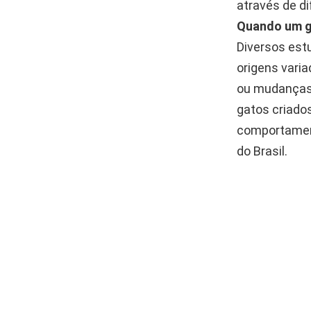
através de d
Quando um g
Diversos est
origens vari
ou mudanças 
gatos criado
comportament
do Brasil.