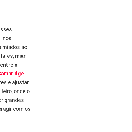
esses
linos
s miados ao
lares,
miar
entre o
Cambridge
es e ajustar
leiro, onde o
or grandes
eragir com os