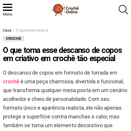
P
Menu
Você está aqui:
Casa
O que torna esse descanso de copos em criativo em crochê tão especial
CROCHE
O que torna esse descanso de copos
em criativo em crochê tão especial
O descanso de copos em formato de torrada em
crochê
é uma peça charmosa, divertida e funcional,
que transforma qualquer mesa posta em um cenário
acolhedor e cheio de personalidade. Com seu
formato único e aparência realista, ele não apenas
protege a superfície contra manchas e calor, mas
também se torna um elemento decorativo que