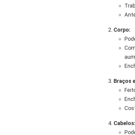
Trab
Ante
Corpo:
Pode
Com
aume
Ench
Braços e
Feit
Ench
Cost
Cabelos
Pode