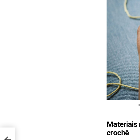
m
Materiais
crochê
 da