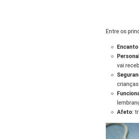
Entre os pri
Encanto 
Persona
vai receb
Seguran
crianças
Funcion
lembranç
Afeto
: 