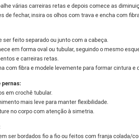
alhe várias carreiras retas e depois comece as diminui
s de fechar, insira os olhos com trava e encha com fibra
 ser feito separado ou junto com a cabeça.
ece em forma oval ou tubular, seguindo o mesmo esq
ntos e carreiras retas.
a com fibra e modele levemente para formar cintura e q
 pernas:
os em crochê tubular.
imento mais leve para manter flexibilidade.
ure no corpo com atenção à simetria.
:
m ser bordados fio a fio ou feitos com franja colada/co