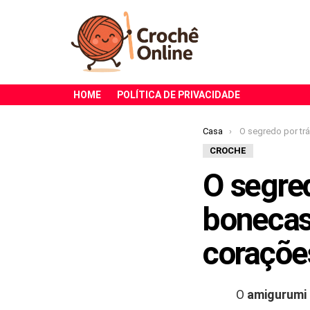
HOME
POLÍTICA DE PRIVACIDADE
Você está aqui:
Casa
O segredo por trás do sucesso das boneca
CROCHE
O segre
bonecas
coraçõe
O
amigurumi