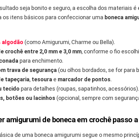
sultado seja bonito e seguro, a escolha dos materiais é 
ra os itens básicos para confeccionar uma
boneca amig
% algodão
(como Amigurumi, Charme ou Bella).
e crochê entre 2,0 mm e 3,0 mm
, conforme o fio escolh
liconada
para enchimento.
om trava de segurança
(ou olhos bordados, se for para 
e tapeçaria
,
tesoura
e
marcador de pontos
.
u tecido
para detalhes (roupas, sapatinhos, acessórios)
s, botões ou lacinhos
(opcional, sempre com seguranç
r amigurumi de boneca em crochê passo a
básica de uma boneca amigurumi segue o mesmo princíp