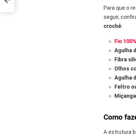
Para que o re
seguir, confi
crochê
:
Fio 100
Agulha d
Fibra si
Olhos c
Agulha d
Feltro o
Miçanga
Como faze
A estrutura 