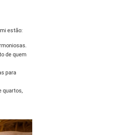
mi estão:
armoniosas.
sto de quem
as para
 quartos,