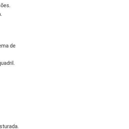
ções.
.
uema de
uadril.
sturada.