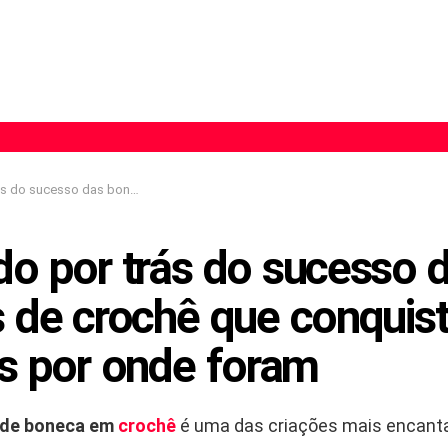
s de crochê que conquistaram corações por onde foram
do por trás do sucesso 
 de crochê que conquis
s por onde foram
 de boneca em
crochê
é uma das criações mais encant