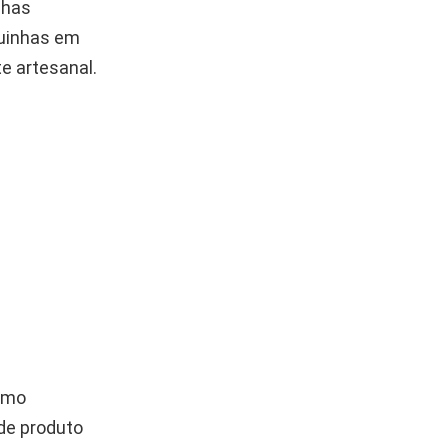
nhas
quinhas em
e artesanal.
omo
de produto