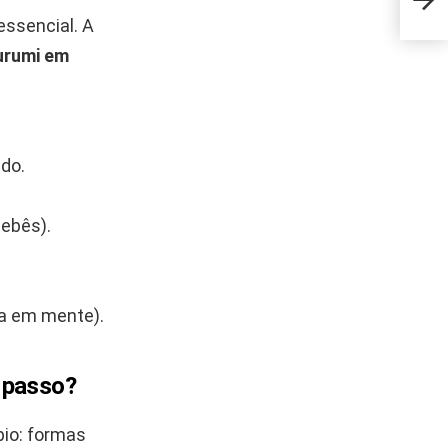
viro
essencial. A
urumi em
ido.
bebês).
.
a em mente).
 passo?
io: formas