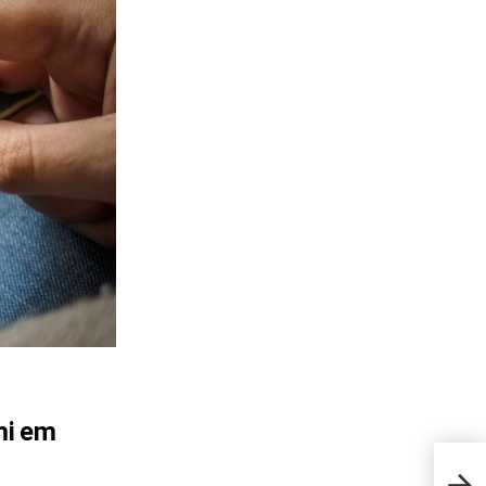
mi em
Essa