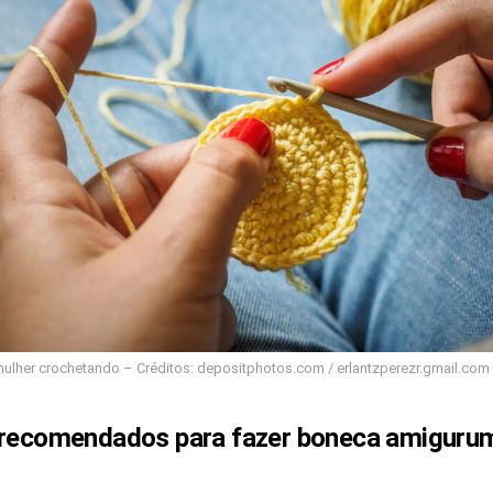
ulher crochetando – Créditos: depositphotos.com / erlantzperezr.gmail.com
 recomendados para fazer boneca amiguru