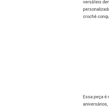
versáteis de
personalizad
crochê conqui
Essa peça é 
aniversários