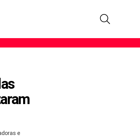
PROCURAR
das
taram
adoras e