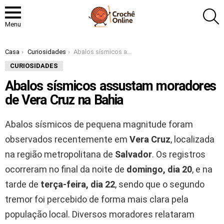
P
Menu
Você está aqui:
Casa
Curiosidades
Abalos sísmicos assustam moradores de Vera Cruz na Bahia
CURIOSIDADES
Abalos sísmicos assustam moradores
de Vera Cruz na Bahia
Abalos sísmicos de pequena magnitude foram
observados recentemente em
Vera Cruz
, localizada
na região metropolitana de
Salvador
. Os registros
ocorreram no final da noite de
domingo, dia 20
, e na
tarde de
terça-feira, dia 22
, sendo que o segundo
tremor foi percebido de forma mais clara pela
população local. Diversos moradores relataram