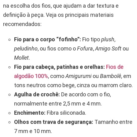
na escolha dos fios, que ajudam a dar textura e
definição à peça. Veja os principais materiais
recomendados:
Fio para o corpo “fofinho”:
Fio tipo
plush
,
peludinho
, ou fios como o
Fofura
,
Amigo Soft
ou
Mollet
.
Fio para cabeça, patinhas e orelhas:
Fios de
algodão 100%
, como
Amigurumi
ou
Bambolê
, em
tons neutros como bege, cinza ou marrom claro.
Agulha de crochê:
De acordo com o fio,
normalmente entre 2,5 mm e 4 mm.
Enchimento:
Fibra siliconada.
Olhos com trava de segurança:
Tamanho entre
7 mm e 10 mm.