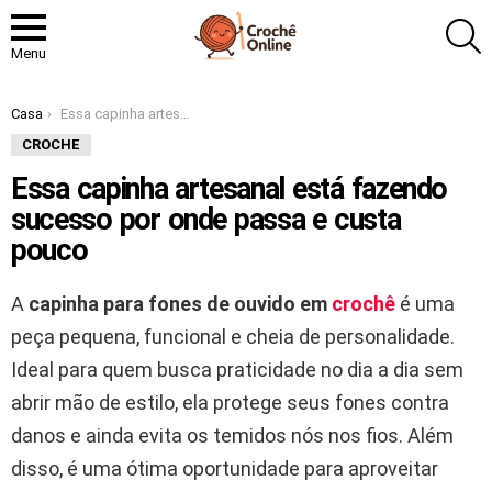
P
Menu
Você está aqui:
Casa
Essa capinha artesanal está fazendo sucesso por onde passa e custa pouco
CROCHE
Essa capinha artesanal está fazendo
sucesso por onde passa e custa
pouco
A
capinha para fones de ouvido em
crochê
é uma
peça pequena, funcional e cheia de personalidade.
Ideal para quem busca praticidade no dia a dia sem
abrir mão de estilo, ela protege seus fones contra
danos e ainda evita os temidos nós nos fios. Além
disso, é uma ótima oportunidade para aproveitar