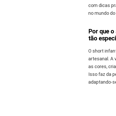
com dicas pr
no mundo do 
Por que o 
tão especi
O short infan
artesanal. A 
as cores, cr
Isso faz da 
adaptando-se