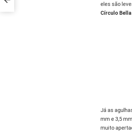
eles são lev
Círculo Bella
Já as agulha
mm e 3,5 mm.
muito apertad