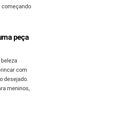
tá começando
é uma peça
e beleza
brincar com
o desejado.
ara meninos,