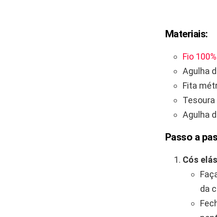
Materiais:
Fio 100%
Agulha d
Fita mét
Tesoura
Agulha d
Passo a pas
Cós elás
Faça
da c
Fech