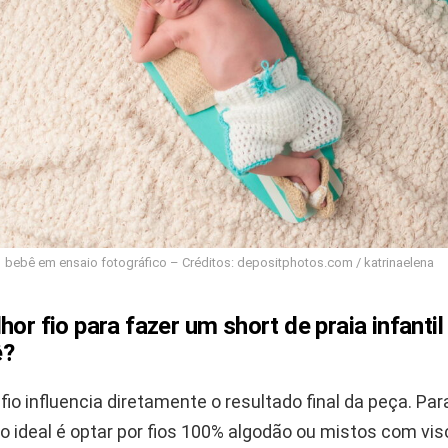
bebê em ensaio fotográfico – Créditos: depositphotos.com / katrinaelena
hor fio para fazer um short de praia infantil
ê?
fio influencia diretamente o resultado final da peça. Pa
l, o ideal é optar por fios 100% algodão ou mistos com vis