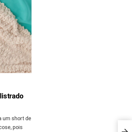
 listrado
ra um short de
cose, pois
O er