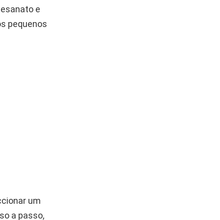
tesanato e
 os pequenos
eccionar um
sso a passo,