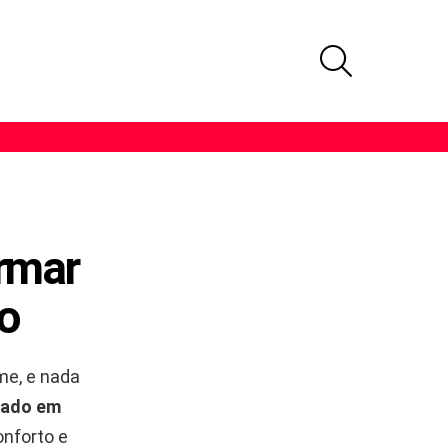
PROCURAR
rmar
ão
me, e nada
trado em
onforto e