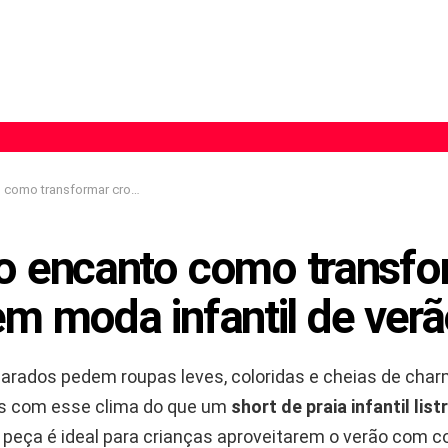
ormar crochê em moda infantil de verão
ao encanto como transfo
em moda infantil de ver
larados pedem roupas leves, coloridas e cheias de char
s com esse clima do que um
short de praia infantil lis
a peça é ideal para crianças aproveitarem o verão com c