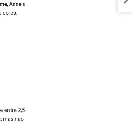
pode
rme
,
Anne
e
 cores.
e entre 2,5
e, mas não