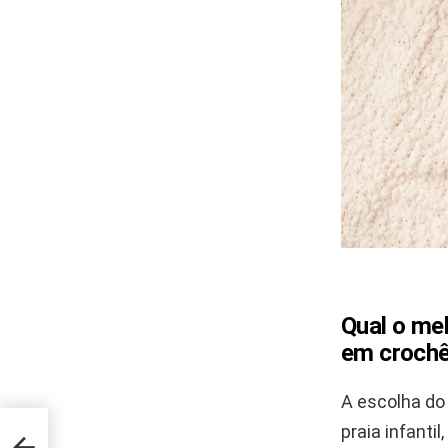
Qual o mel
em croch
A escolha do 
de
praia infanti
mo