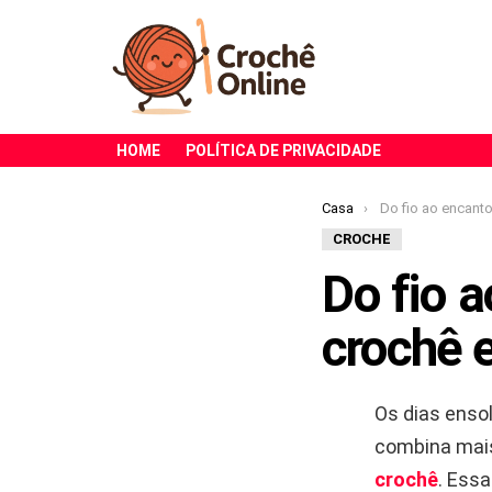
HOME
POLÍTICA DE PRIVACIDADE
Você está aqui:
Casa
Do fio ao encanto como transf
CROCHE
Do fio 
crochê 
Os dias enso
combina mai
crochê
. Ess