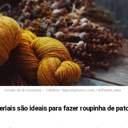
novelo de lã mostarda – Créditos: depositphotos.com / different_nata
riais são ideais para fazer roupinha de pa