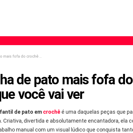
a do crochê infantil que você vai ver
nha de pato mais fofa do
 que você vai ver
nfantil de pato em
crochê
é uma daquelas peças que pa
 Criativa, divertida e absolutamente encantadora, ela 
abalho manual com um visual lúdico que conquista tant