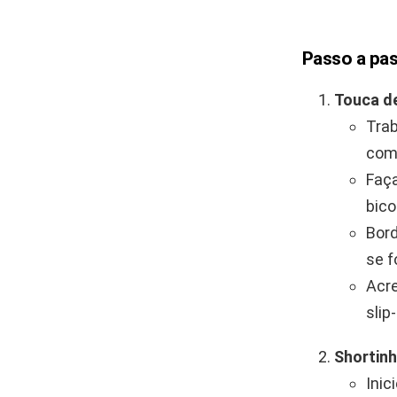
Passo a pas
Touca de
Trab
com 
Faça
bico
Bord
se f
Acre
slip
Shortinh
Inic