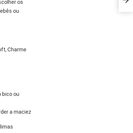
scolher os
quem
bebês ou
ft, Charme
 bico ou
rder a maciez
climas