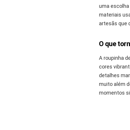
uma escolha o
materiais usa
artesãs que 
O que torn
A roupinha d
cores vibrant
detalhes marc
muito além do
momentos si