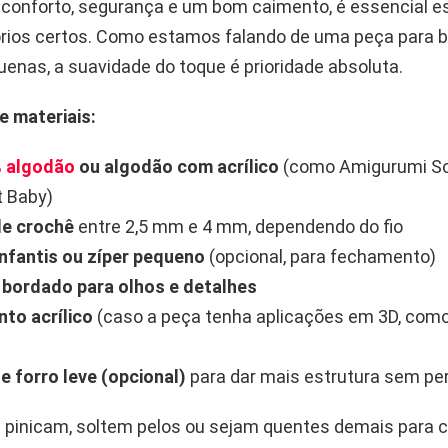
r conforto, segurança e um bom caimento, é essencial e
órios certos. Como estamos falando de uma peça para 
enas, a suavidade do toque é prioridade absoluta.
 materiais:
% algodão
ou algodão com acrílico
(como Amigurumi So
t Baby)
de crochê
entre 2,5 mm e 4 mm, dependendo do fio
nfantis ou zíper pequeno
(opcional, para fechamento)
 bordado para olhos e detalhes
to acrílico
(caso a peça tenha aplicações em 3D, como
e forro leve (opcional)
para dar mais estrutura sem pe
ue pinicam, soltem pelos ou sejam quentes demais para 