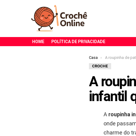
HOME
POLÍTICA DE PRIVACIDADE
Você está aqui:
Casa
A roupinha de pato mais fof
CROCHE
A roupi
infantil
A
roupinha i
onde passam.
charme do tr