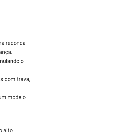
ha redonda
ança.
imulando o
os com trava,
 um modelo
 alto.