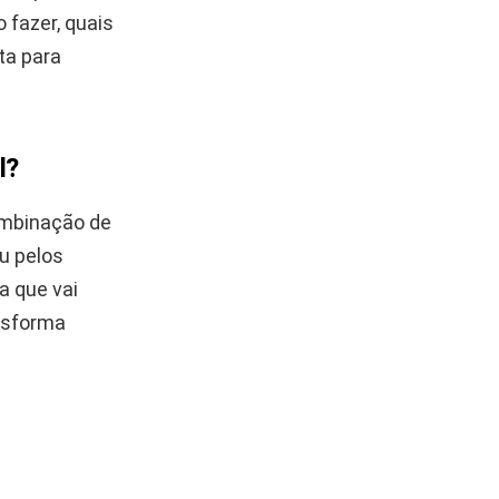
 fazer, quais
ta para
l?
combinação de
ou pelos
a que vai
ansforma