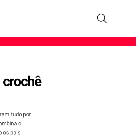
PROCURAR
 crochê
ram tudo por
combina o
o os pais