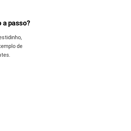
o a passo?
stidinho,
exemplo de
ntes.