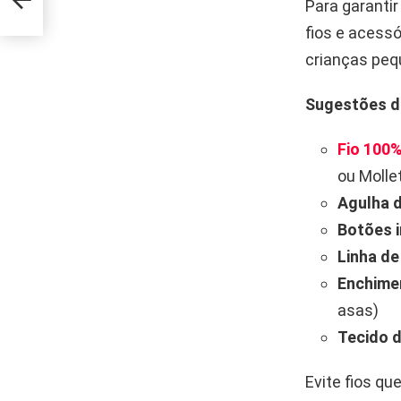
Para garanti
fios e acess
crianças pequ
Sugestões de
Fio 100
ou Molle
Agulha 
Botões i
Linha de
Enchimen
asas)
Tecido d
Evite fios q