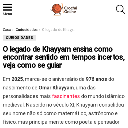
P
Menu
Você está aqui:
Casa
Curiosidades
O legado de Khayyam ensina como encontrar sentido em tempos incertos, veja como se guiar
CURIOSIDADES
O legado de Khayyam ensina como
encontrar sentido em tempos incertos,
veja como se guiar
Em
2025
, marca-se o aniversário de
976 anos
do
nascimento de
Omar Khayyam
, uma das
personalidades mais
fascinantes
do mundo islâmico
medieval. Nascido no século XI, Khayyam consolidou
seu nome não só como matemático, astrônomo e
físico, mas principalmente como poeta e pensador