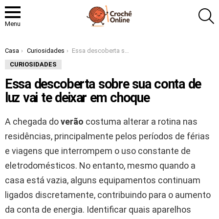
P
Menu
Você está aqui:
Casa
Curiosidades
Essa descoberta sobre sua conta de luz vai te deixar em choque
CURIOSIDADES
Essa descoberta sobre sua conta de
luz vai te deixar em choque
A chegada do
verão
costuma alterar a rotina nas
residências, principalmente pelos períodos de férias
e viagens que interrompem o uso constante de
eletrodomésticos. No entanto, mesmo quando a
casa está vazia, alguns equipamentos continuam
ligados discretamente, contribuindo para o aumento
da conta de energia. Identificar quais aparelhos