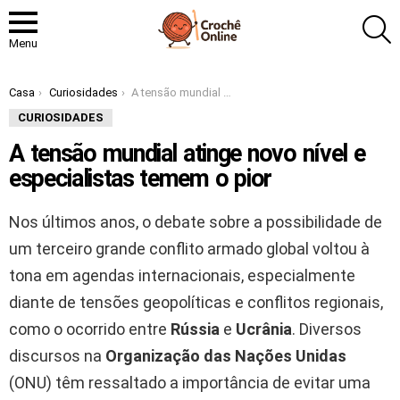
P
Menu
Você está aqui:
Casa
Curiosidades
A tensão mundial atinge novo nível e especialistas temem o pior
CURIOSIDADES
A tensão mundial atinge novo nível e
especialistas temem o pior
Nos últimos anos, o debate sobre a possibilidade de
um terceiro grande conflito armado global voltou à
tona em agendas internacionais, especialmente
diante de tensões geopolíticas e conflitos regionais,
como o ocorrido entre
Rússia
e
Ucrânia
. Diversos
discursos na
Organização das Nações Unidas
(ONU) têm ressaltado a importância de evitar uma