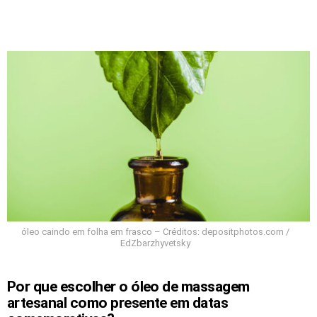
óleo caindo em folha em frasco – Créditos: depositphotos.com /
EdZbarzhyvetsky
Por que escolher o óleo de massagem
artesanal como presente em datas