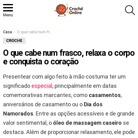
P
Menu
Você está aqui:
Casa
O que cabe num frasco, relaxa o corpo e conquista o coração
CROCHE
O que cabe num frasco, relaxa o corpo
e conquista o coração
Presentear com algo feito à mão costuma ter um
significado
especial
, principalmente em datas
comemorativas marcantes, como
casamentos
,
aniversários de casamento ou o
Dia dos
Namorados
. Entre as opções acessíveis e de grande
valor sentimental, o
óleo de massagem caseiro
se
destaca. Além de proporcionar relaxamento, ele pode