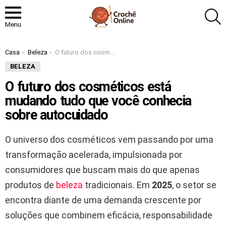
P
Menu
Você está aqui:
Casa
Beleza
O futuro dos cosméticos está mudando tudo que você conhecia sobre autocuidado
BELEZA
O futuro dos cosméticos está
mudando tudo que você conhecia
sobre autocuidado
O universo dos cosméticos vem passando por uma
transformação acelerada, impulsionada por
consumidores que buscam mais do que apenas
produtos de
beleza
tradicionais. Em
2025
, o setor se
encontra diante de uma demanda crescente por
soluções que combinem eficácia, responsabilidade