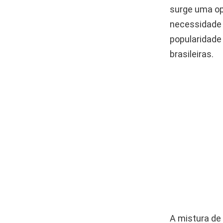
surge uma op
necessidade 
popularidad
brasileiras.
A mistura de