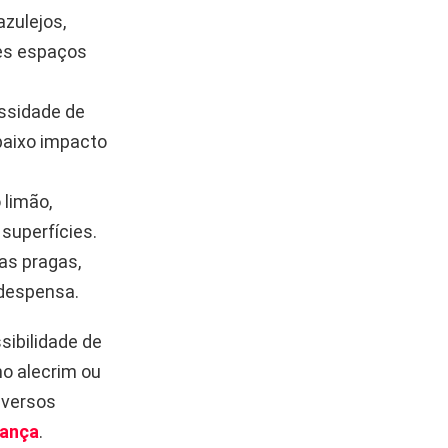
azulejos,
tes espaços
ssidade de
baixo impacto
 limão,
 superfícies.
as pragas,
 despensa.
sibilidade de
mo alecrim ou
iversos
rança
.