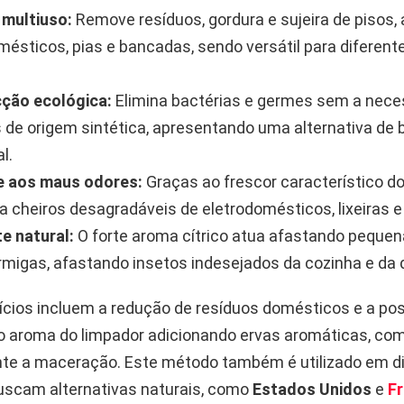
 multiuso:
Remove resíduos, gordura e sujeira de pisos, 
mésticos, pias e bancadas, sendo versátil para diferen
ção ecológica:
Elimina bactérias e germes sem a nece
 de origem sintética, apresentando uma alternativa de 
l.
 aos maus odores:
Graças ao frescor característico do
za cheiros desagradáveis de eletrodomésticos, lixeiras e
e natural:
O forte aroma cítrico atua afastando pequen
migas, afastando insetos indesejados da cozinha e da
ícios incluem a redução de resíduos domésticos e a pos
 o aroma do limpador adicionando ervas aromáticas, co
ante a maceração. Este método também é utilizado em d
uscam alternativas naturais, como
Estados Unidos
e
F