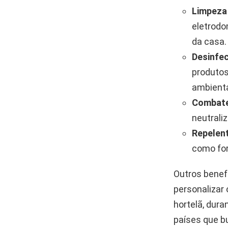
Limpeza
eletrodo
da casa.
Desinfec
produtos
ambienta
Combate
neutrali
Repelent
como for
Outros benef
personalizar
hortelã, dur
países que b