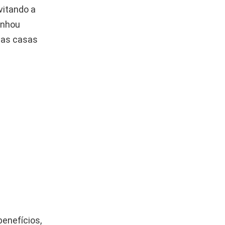
vitando a
anhou
das casas
benefícios,