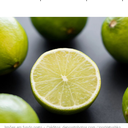
limões em fundo preto – Créditos: depositphotos.com / IgorVetushko