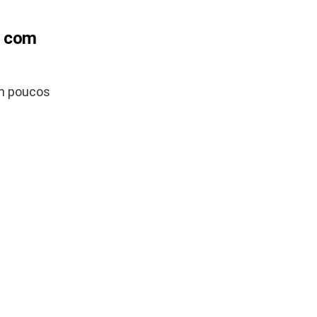
o com
em poucos