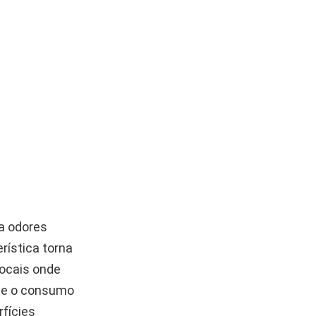
za odores
rística torna
locais onde
-se o consumo
rfícies