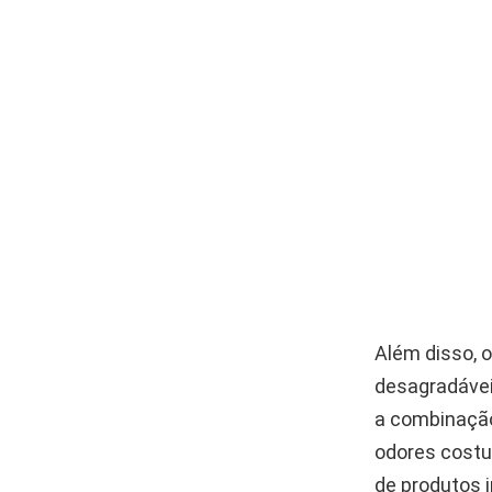
Além disso, 
desagradávei
a combinação 
odores costu
de produtos i