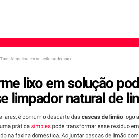
Transforme lixo em solução poderosa com esse limpador natural de limão
rme lixo em solução po
e limpador natural de l
s lares, é comum o descarte das
cascas de limão
logo 
, uma prática
simples
pode transformar esse resíduo e
ado na faxina doméstica. Ao juntar cascas de limão co