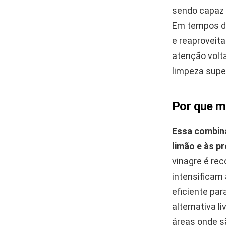
sendo capaz 
Em tempos de 
e reaproveit
atenção volt
limpeza super
Por que m
Essa combina
limão e às p
vinagre é re
intensificam 
eficiente pa
alternativa 
áreas onde s