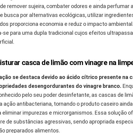
de remover sujeira, combater odores e ainda perfumar 
busca por alternativas ecológicas, utilizar ingrediente
ados proporciona economia e reduz o impacto ambiental.
a-se para uma dupla tradicional cujos efeitos ultrapass
ficial.
isturar casca de limão com vinagre na limp
ção se destaca devido ao ácido cítrico presente na 
ropriedades desengordurantes do vinagre branco.
Enqu
conhecido pelo seu poder desinfetante, as cascas de lim
a ação antibacteriana, tornando o produto caseiro aind
ra eliminar impurezas e microrganismos. Essa solução 
livre de substâncias agressivas, sendo apropriada espe
ão preparados alimentos.