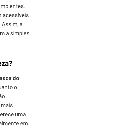
ambientes.
s acessíveis
 Assim, a
am a simples
eza?
casca do
anto o
ão
a mais
oferece uma
cialmente em