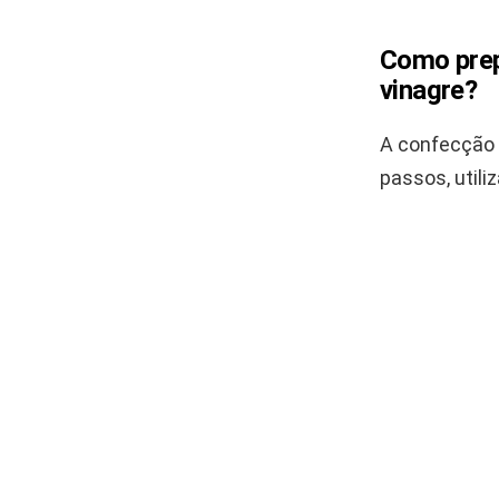
Como prep
vinagre?
A confecção 
passos, util