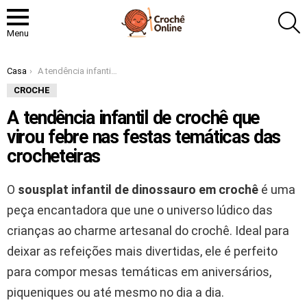
P
Menu
Você está aqui:
Casa
A tendência infantil de crochê que virou febre nas festas temáticas das crocheteiras
CROCHE
A tendência infantil de crochê que
virou febre nas festas temáticas das
crocheteiras
O
sousplat infantil de dinossauro em crochê
é uma
peça encantadora que une o universo lúdico das
crianças ao charme artesanal do crochê. Ideal para
deixar as refeições mais divertidas, ele é perfeito
para compor mesas temáticas em aniversários,
piqueniques ou até mesmo no dia a dia.