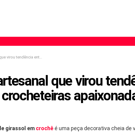
a entre as crocheteiras apaixonadas por flores
rtesanal que virou tend
 crocheteiras apaixonad
de girassol em
crochê
é uma peça decorativa cheia de v