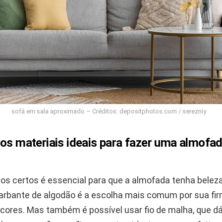
sofá em sala aproximado – Créditos: depositphotos.com / serezniy
 os materiais ideais para fazer uma almofa
ios certos é essencial para que a almofada tenha beleza
barbante de algodão é a escolha mais comum por sua fi
 cores. Mas também é possível usar fio de malha, que d