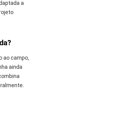
adaptada a
rojeto
ida?
do ao campo,
nha ainda
 combina
eralmente.