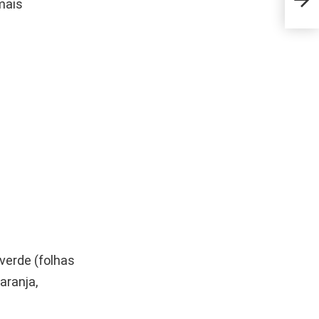
mais
para
 verde (folhas
aranja,