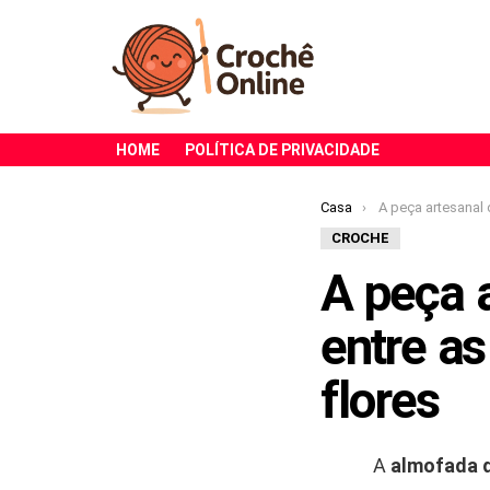
HOME
POLÍTICA DE PRIVACIDADE
Você está aqui:
Casa
A peça artesanal que virou tendênci
CROCHE
A peça a
entre as
flores
A
almofada 