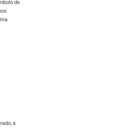
ímbolo de
hos
 uma
rado, a