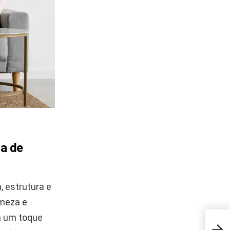
da de
, estrutura e
rmeza e
á um toque
Espe