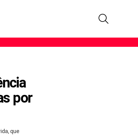
PROCURAR
ência
as por
ida, que