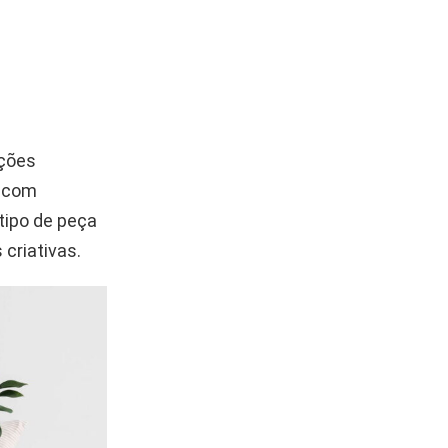
ações
a com
 tipo de peça
 criativas.