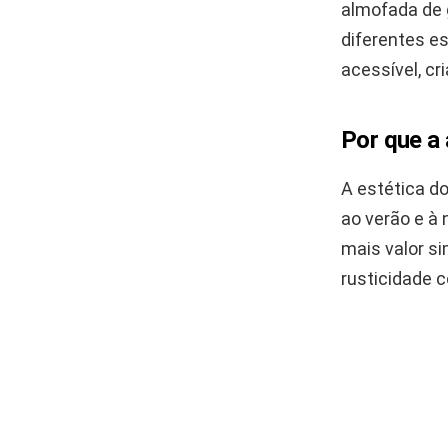
almofada de 
diferentes es
acessível, cr
Por que a
A estética d
ao verão e à
mais valor s
rusticidade c