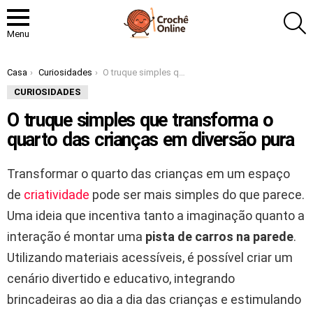
P
Menu
Você está aqui:
Casa
Curiosidades
O truque simples que transforma o quarto das crianças em diversão pura
CURIOSIDADES
O truque simples que transforma o
quarto das crianças em diversão pura
Transformar o quarto das crianças em um espaço
de
criatividade
pode ser mais simples do que parece.
Uma ideia que incentiva tanto a imaginação quanto a
interação é montar uma
pista de carros na parede
.
Utilizando materiais acessíveis, é possível criar um
cenário divertido e educativo, integrando
brincadeiras ao dia a dia das crianças e estimulando