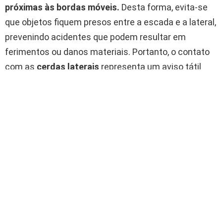
próximas às bordas móveis.
Desta forma, evita-se
que objetos fiquem presos entre a escada e a lateral,
prevenindo acidentes que podem resultar em
ferimentos ou danos materiais. Portanto, o contato
com as
cerdas laterais
representa um aviso tátil
eficaz e imediato para afastar perigos presentes
durante o uso desse meio de transporte.