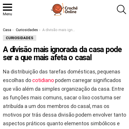
P
Menu
Você está aqui:
Casa
Curiosidades
A divisão mais ignorada da casa pode ser a que mais afeta o casal
CURIOSIDADES
A divisão mais ignorada da casa pode
ser a que mais afeta o casal
Na distribuição das tarefas domésticas, pequenas
escolhas do
cotidiano
podem carregar significados
que vão além da simples organização da casa. Entre
as funções mais comuns, sacar o lixo costuma ser
atribuída a um dos membros do casal, mas os
motivos por trás dessa divisão podem envolver tanto
aspectos práticos quanto elementos simbólicos e