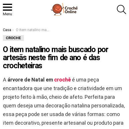
P
Menu
Você está aqui:
Casa
O item natalino mais buscado por artesãs neste fim de ano é das crocheteiras
CROCHE
O item natalino mais buscado por
artesãs neste fim de ano é das
crocheteiras
A
árvore de Natal em
crochê
é uma peça
encantadora que une tradição e criatividade em um
projeto feito à mão, cheio de afeto. Perfeita para
quem deseja uma decoração natalina personalizada,
essa peça pode ser usada de várias formas: como
item decorativo, presente artesanal ou produto para